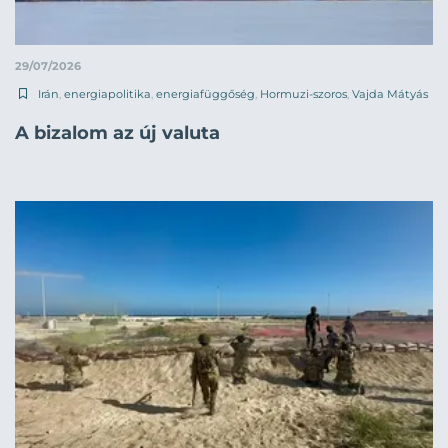
29/07/2026
Irán
,
energiapolitika
,
energiafüggőség
,
Hormuzi-szoros
,
Vajda Mátyás
A bizalom az új valuta