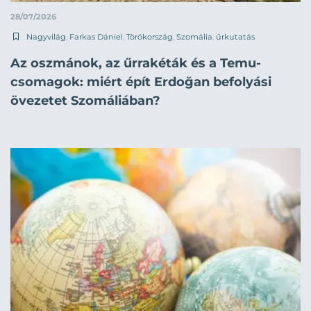
28/07/2026
Nagyvilág
,
Farkas Dániel
,
Törökország
,
Szomália
,
űrkutatás
Az oszmánok, az űrrakéták és a Temu-
csomagok: miért épít Erdoğan befolyási
övezetet Szomáliában?