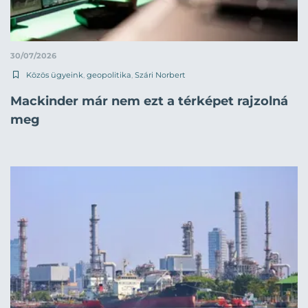
30/07/2026
Közös ügyeink
,
geopolitika
,
Szári Norbert
Mackinder már nem ezt a térképet rajzolná
meg