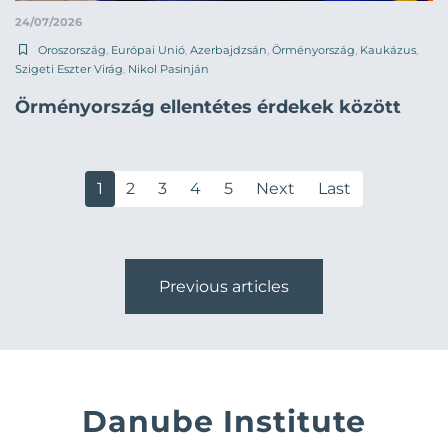
24/07/2026
Oroszország
,
Európai Unió
,
Azerbajdzsán
,
Örményország
,
Kaukázus
,
Szigeti Eszter Virág
,
Nikol Pasinján
Örményország ellentétes érdekek között
1
2
3
4
5
Next
Last
Previous articles
Danube Institute