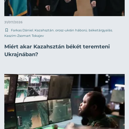
31/07/2026
Farkas Dániel
,
Kazahsztán
,
orosz-ukrán háború
,
béketárgyalás
,
Kaszim-Zsomart Tokajev
Miért akar Kazahsztán békét teremteni
Ukrajnában?