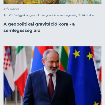
27/07/2026
Közös ügyeink
,
geopolitika
,
gravitáció
,
semlegesség
,
Szári Norbert
A geopolitikai gravitáció kora - a
semlegesség ára