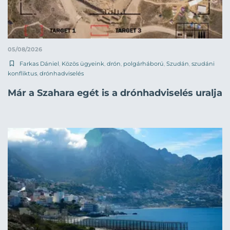
05/08/2026
Farkas Dániel
,
Közös ügyeink
,
drón
,
polgárháború
,
Szudán
,
szudáni
konfliktus
,
drónhadviselés
Már a Szahara egét is a drónhadviselés uralja