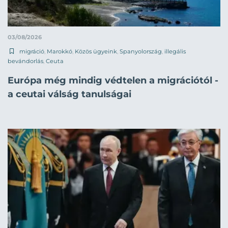
03/08/2026
migráció
,
Marokkó
,
Közös ügyeink
,
Spanyolország
,
illegális
bevándorlás
,
Ceuta
Európa még mindig védtelen a migrációtól -
a ceutai válság tanulságai