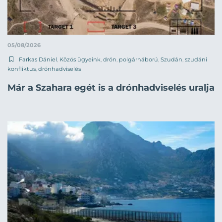
05/08/2026
Farkas Dániel
,
Közös ügyeink
,
drón
,
polgárháború
,
Szudán
,
szudáni
konfliktus
,
drónhadviselés
Már a Szahara egét is a drónhadviselés uralja