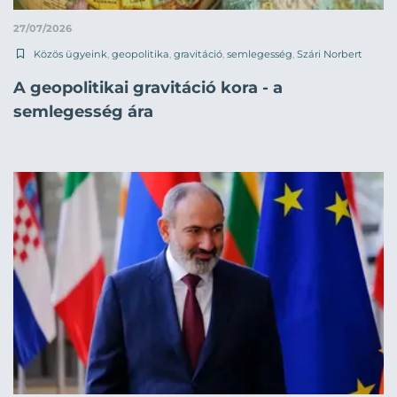
27/07/2026
Közös ügyeink
,
geopolitika
,
gravitáció
,
semlegesség
,
Szári Norbert
A geopolitikai gravitáció kora - a
semlegesség ára