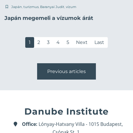
Japán
,
turizmus
,
Baranyai Judit
,
vízum
Japán megemeli a vízumok árát
1
2
3
4
5
Next
Last
Previous articles
Danube Institute
Office:
Lónyay-Hatvany Villa - 1015 Budapest,
Csónak St. 1.