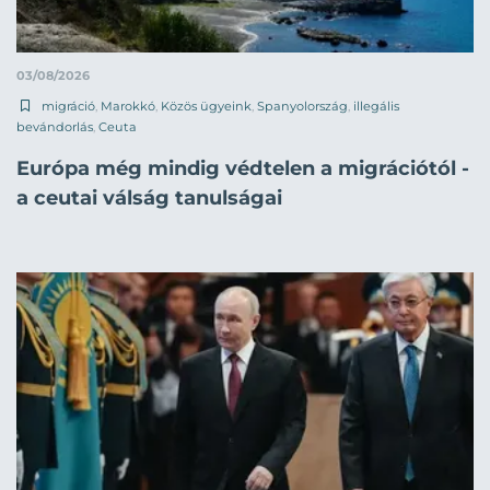
03/08/2026
migráció
,
Marokkó
,
Közös ügyeink
,
Spanyolország
,
illegális
bevándorlás
,
Ceuta
Európa még mindig védtelen a migrációtól -
a ceutai válság tanulságai