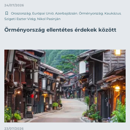
24/07/2026
Oroszország
,
Európai Unió
,
Azerbajdzsán
,
Örményország
,
Kaukázus
,
Szigeti Eszter Virág
,
Nikol Pasinján
Örményország ellentétes érdekek között
23/07/2026