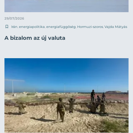
29/07/2026
Irán
,
energiapolitika
,
energiafüggőség
,
Hormuzi-szoros
,
Vajda Mátyás
A bizalom az új valuta