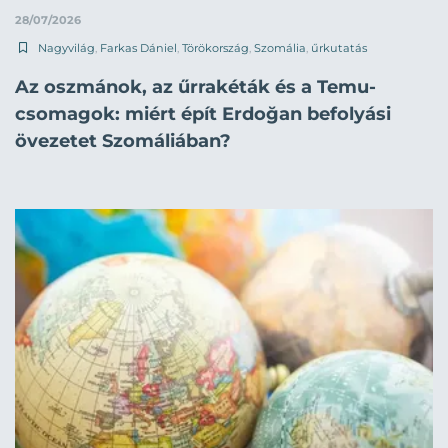
28/07/2026
Nagyvilág
,
Farkas Dániel
,
Törökország
,
Szomália
,
űrkutatás
Az oszmánok, az űrrakéták és a Temu-
csomagok: miért épít Erdoğan befolyási
övezetet Szomáliában?