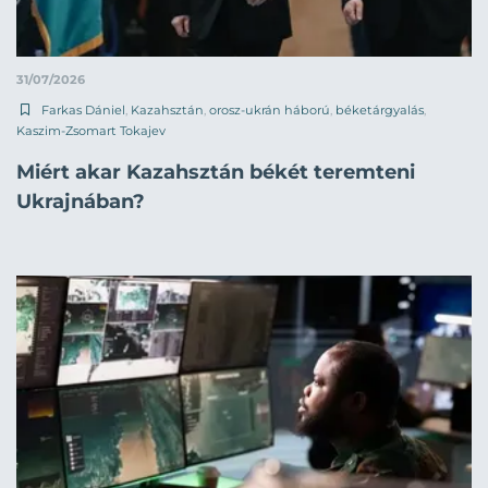
31/07/2026
Farkas Dániel
,
Kazahsztán
,
orosz-ukrán háború
,
béketárgyalás
,
Kaszim-Zsomart Tokajev
Miért akar Kazahsztán békét teremteni
Ukrajnában?