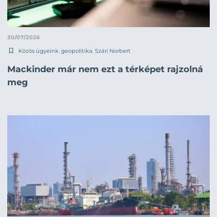
30/07/2026
Közös ügyeink
,
geopolitika
,
Szári Norbert
Mackinder már nem ezt a térképet rajzolná
meg