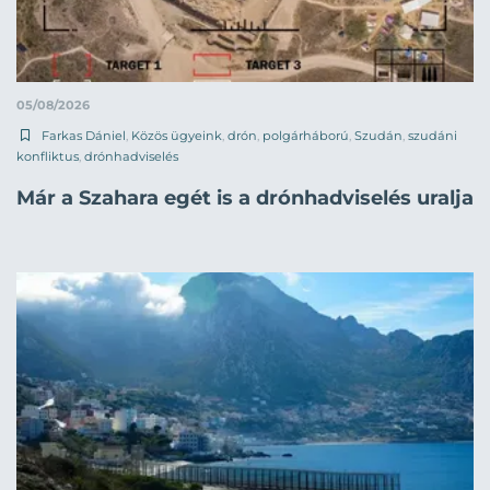
05/08/2026
Farkas Dániel
,
Közös ügyeink
,
drón
,
polgárháború
,
Szudán
,
szudáni
konfliktus
,
drónhadviselés
Már a Szahara egét is a drónhadviselés uralja