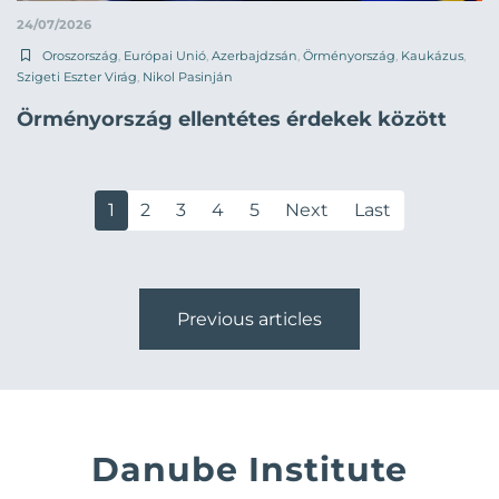
24/07/2026
Oroszország
,
Európai Unió
,
Azerbajdzsán
,
Örményország
,
Kaukázus
,
Szigeti Eszter Virág
,
Nikol Pasinján
Örményország ellentétes érdekek között
1
2
3
4
5
Next
Last
Previous articles
Danube Institute