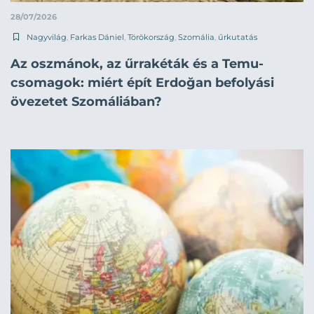
28/07/2026
Nagyvilág
,
Farkas Dániel
,
Törökország
,
Szomália
,
űrkutatás
Az oszmánok, az űrrakéták és a Temu-
csomagok: miért épít Erdoğan befolyási
övezetet Szomáliában?