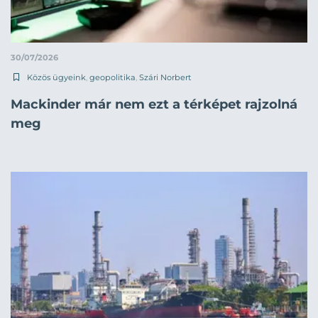
30/07/2026
Közös ügyeink
,
geopolitika
,
Szári Norbert
Mackinder már nem ezt a térképet rajzolná
meg