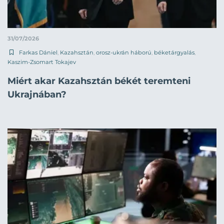
31/07/2026
Farkas Dániel
,
Kazahsztán
,
orosz-ukrán háború
,
béketárgyalás
,
Kaszim-Zsomart Tokajev
Miért akar Kazahsztán békét teremteni
Ukrajnában?