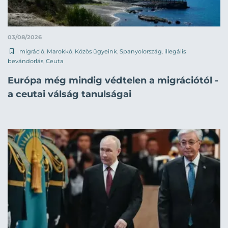
03/08/2026
migráció
,
Marokkó
,
Közös ügyeink
,
Spanyolország
,
illegális
bevándorlás
,
Ceuta
Európa még mindig védtelen a migrációtól -
a ceutai válság tanulságai