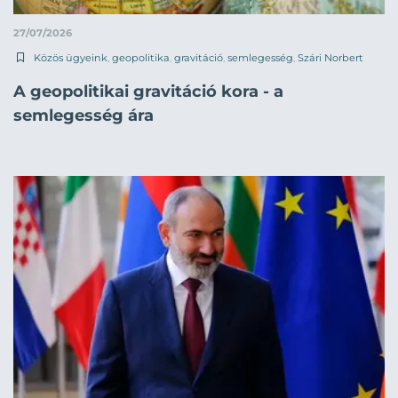
27/07/2026
Közös ügyeink
,
geopolitika
,
gravitáció
,
semlegesség
,
Szári Norbert
A geopolitikai gravitáció kora - a
semlegesség ára