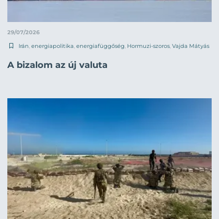
29/07/2026
Irán
,
energiapolitika
,
energiafüggőség
,
Hormuzi-szoros
,
Vajda Mátyás
A bizalom az új valuta