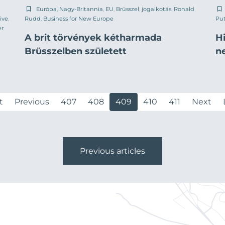
Európa
,
Nagy-Britannia
,
EU
,
Brüsszel
,
jogalkotás
,
Ronald
ive
,
Rudd
,
Business for New Europe
Put
er
A brit törvények kétharmada
H
Brüsszelben született
n
t
Previous
407
408
409
410
411
Next
Previous articles