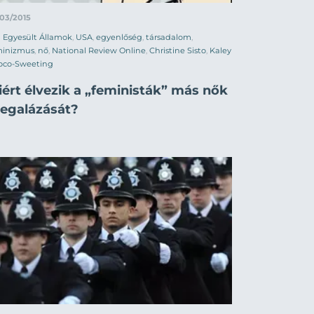
03/2015
Egyesült Államok
,
USA
,
egyenlőség
,
társadalom
,
minizmus
,
nő
,
National Review Online
,
Christine Sisto
,
Kaley
oco-Sweeting
iért élvezik a „feministák” más nők
egalázását?