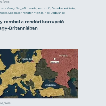
03/2015
rendőrség
,
Nagy-Britannia
,
korrupció
,
Danube Institute
,
nözés
,
Spectator
,
rendfenntartás
,
Neil Darbyshire
gy rombol a rendőri korrupció
agy-Britanniában
/03/2015