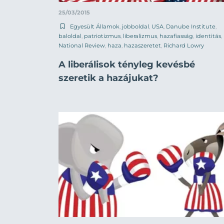
25/03/2015
Egyesült Államok
,
jobboldal
,
USA
,
Danube Institute
,
baloldal
,
patriotizmus
,
liberalizmus
,
hazafiasság
,
identitás
,
National Review
,
haza
,
hazaszeretet
,
Richard Lowry
A liberálisok tényleg kevésbé
szeretik a hazájukat?