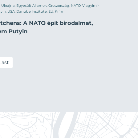
Ukrajna
,
Egyesült Államok
,
Oroszország
,
NATO
,
Vlagyimir
yin
,
USA
,
Danube Institute
,
EU
,
Krím
itchens: A NATO épít birodalmat,
em Putyin
Last