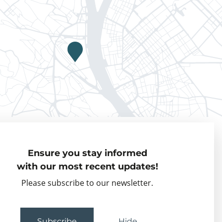
Privacy policy
Ensure you stay informed
Visiting Fellows
with our most recent updates!
Partner organisations
Please subscribe to our newsletter.
Events
Subscribe
Hide