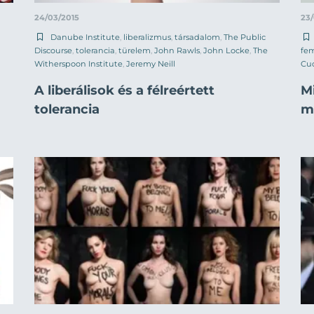
24/03/2015
23/
Danube Institute
,
liberalizmus
,
társadalom
,
The Public
Discourse
,
tolerancia
,
türelem
,
John Rawls
,
John Locke
,
The
fe
Witherspoon Institute
,
Jeremy Neill
Cu
A liberálisok és a félreértett
M
tolerancia
m