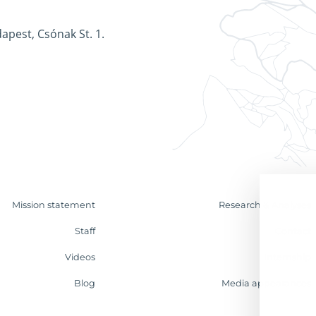
apest, Csónak St. 1.
Mission statement
Research & Analyses
Staff
Contact
Videos
Internship
Blog
Media appearances