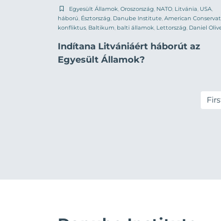
Egyesült Államok
,
Oroszország
,
NATO
,
Litvánia
,
USA
,
háború
,
Észtország
,
Danube Institute
,
American Conservat
konfliktus
,
Baltikum
,
balti államok
,
Lettország
,
Daniel Oliv
Indítana Litvániáért háborút az
Egyesült Államok?
Firs