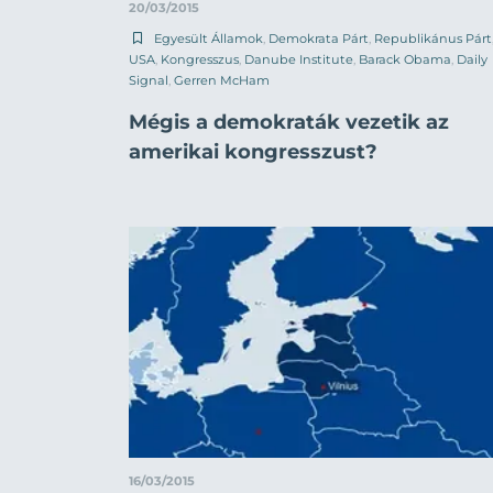
20/03/2015
Egyesült Államok
,
Demokrata Párt
,
Republikánus Párt
USA
,
Kongresszus
,
Danube Institute
,
Barack Obama
,
Daily
Signal
,
Gerren McHam
Mégis a demokraták vezetik az
amerikai kongresszust?
16/03/2015