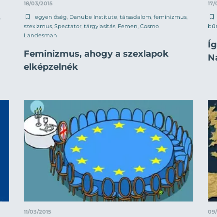
18/03/2015
17/
,
egyenlőség
,
Danube Institute
,
társadalom
,
feminizmus
,
szexizmus
,
Spectator
,
tárgyiasítás
,
Femen
,
Cosmo
bű
Landesman
Í
Feminizmus, ahogy a szexlapok
N
elképzelnék
11/03/2015
09