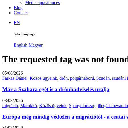
Media appearances
Blog
Contact
EN
Select language
English
Magyar
The requested tag was not found
05/08/2026
Farkas Dániel
,
Közös ügyeink
,
drón
,
polgárháború
,
Szudán
,
szudáni 
Már a Szahara egét is a drónhadviselés uralja
03/08/2026
migráció
,
Marokkó
,
Közös ügyeink
,
Spanyolország
,
illegális bevándo
Európa még mindig védtelen a migrációtól - a ceutai 
31/07/2026