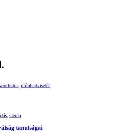
.
konfliktus
,
drónhadviselés
rlás
,
Ceuta
válság tanulságai