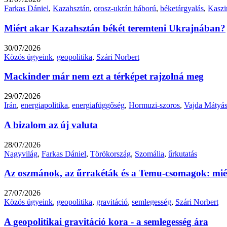
Farkas Dániel
,
Kazahsztán
,
orosz-ukrán háború
,
béketárgyalás
,
Kaszi
Miért akar Kazahsztán békét teremteni Ukrajnában?
30/07/2026
Közös ügyeink
,
geopolitika
,
Szári Norbert
Mackinder már nem ezt a térképet rajzolná meg
29/07/2026
Irán
,
energiapolitika
,
energiafüggőség
,
Hormuzi-szoros
,
Vajda Mátyá
A bizalom az új valuta
28/07/2026
Nagyvilág
,
Farkas Dániel
,
Törökország
,
Szomália
,
űrkutatás
Az oszmánok, az űrrakéták és a Temu-csomagok: miér
27/07/2026
Közös ügyeink
,
geopolitika
,
gravitáció
,
semlegesség
,
Szári Norbert
A geopolitikai gravitáció kora - a semlegesség ára