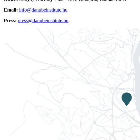
Email:
info@danubeinstitute.hu
Press:
press@danubeinstitute.hu