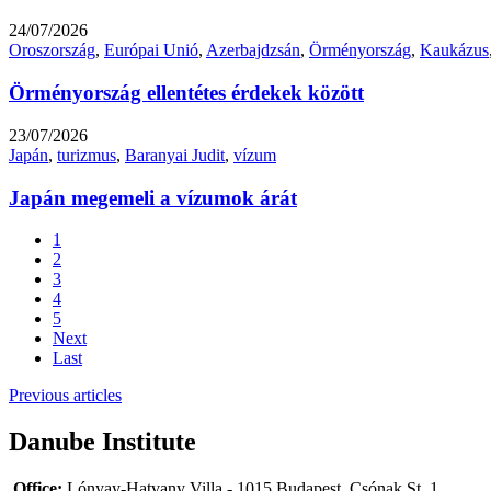
24/07/2026
Oroszország
,
Európai Unió
,
Azerbajdzsán
,
Örményország
,
Kaukázus
Örményország ellentétes érdekek között
23/07/2026
Japán
,
turizmus
,
Baranyai Judit
,
vízum
Japán megemeli a vízumok árát
1
2
3
4
5
Next
Last
Previous articles
Danube Institute
Office:
Lónyay-Hatvany Villa - 1015 Budapest, Csónak St. 1.