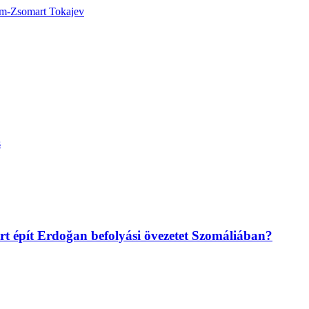
m-Zsomart Tokajev
s
t épít Erdoğan befolyási övezetet Szomáliában?