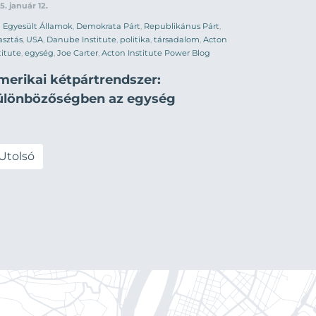
5. január 12.
Egyesült Államok
,
Demokrata Párt
,
Republikánus Párt
,
asztás
,
USA
,
Danube Institute
,
politika
,
társadalom
,
Acton
titute
,
egység
,
Joe Carter
,
Acton Institute Power Blog
merikai kétpártrendszer:
ülönbözőségben az egység
Utolsó