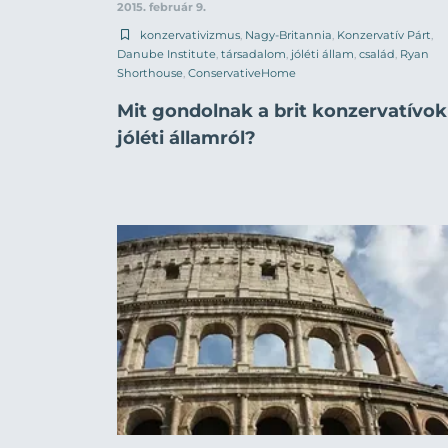
2015. február 9.
konzervativizmus
,
Nagy-Britannia
,
Konzervatív Párt
,
Danube Institute
,
társadalom
,
jóléti állam
,
család
,
Ryan
Shorthouse
,
ConservativeHome
Mit gondolnak a brit konzervatívok
jóléti államról?