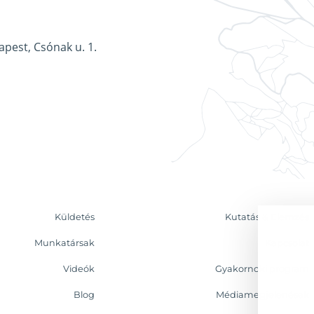
apest, Csónak u. 1.
Küldetés
Kutatás & Elemzés
Munkatársak
Kapcsolat
Videók
Gyakornoki program
Blog
Médiamegjelenések