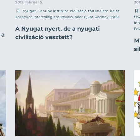
2015. február 5.
201
Nyugat
,
Danube Institute
,
civilizáció
,
történelem
,
Kelet
,
középkor
,
Intercollegiate Review
,
ókor
,
újkor
,
Rodney Stark
US
Int
A Nyugat nyert, de a nyugati
Ed
 a
civilizáció vesztett?
M
s