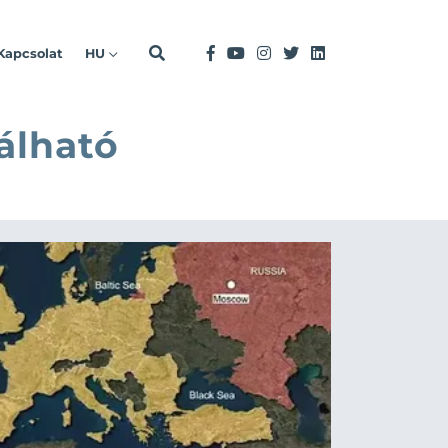
Kapcsolat
HU
álható