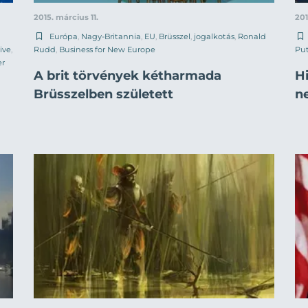
2015. március 11.
201
Európa
,
Nagy-Britannia
,
EU
,
Brüsszel
,
jogalkotás
,
Ronald
ive
,
Rudd
,
Business for New Europe
Put
er
A brit törvények kétharmada
H
Brüsszelben született
n