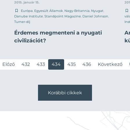
2015. január 15.
201
Európa
,
Egyesült Államok
,
Nagy-Britannia
,
Nyugat
,
Danube Institute
,
Standpoint Magazine
,
Daniel Johnson
,
vál
Turner-díj
Ins
Érdemes megmenteni a nyugati
A
civilizációt?
k
Előző
432
433
434
435
436
Következő
Korábbi cikkek