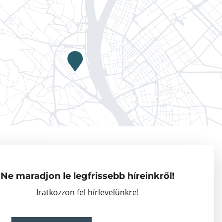
Adatkezelési tájékoztató
Vendégkutatók
Ne maradjon le legfrissebb híreinkről!
Partnerszervezetek
Iratkozzon fel hírlevelünkre!
Események