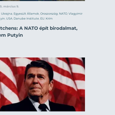
5. március 9.
Ukrajna
,
Egyesült Államok
,
Oroszország
,
NATO
,
Vlagyimir
yin
,
USA
,
Danube Institute
,
EU
,
Krím
itchens: A NATO épít birodalmat,
em Putyin