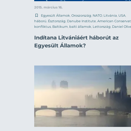
2015. március 16.
Egyesült Államok
,
Oroszország
,
NATO
,
Litvánia
,
USA
,
háború
,
Észtország
,
Danube Institute
,
American Conservat
konfliktus
,
Baltikum
,
balti államok
,
Lettország
,
Daniel Oliv
Indítana Litvániáért háborút az
Egyesült Államok?