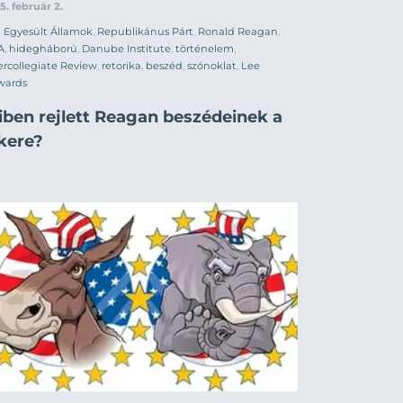
5. február 2.
Egyesült Államok
,
Republikánus Párt
,
Ronald Reagan
,
A
,
hidegháború
,
Danube Institute
,
történelem
,
ercollegiate Review
,
retorika
,
beszéd
,
szónoklat
,
Lee
wards
iben rejlett Reagan beszédeinek a
ikere?