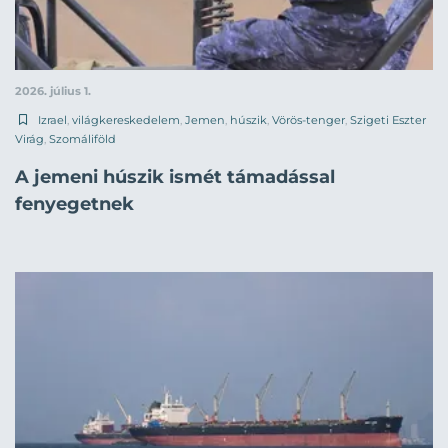
2026. július 1.
Izrael
,
világkereskedelem
,
Jemen
,
húszik
,
Vörös-tenger
,
Szigeti Eszter
Virág
,
Szomáliföld
A jemeni húszik ismét támadással
fenyegetnek