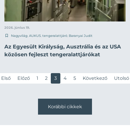
2026. június 19.
Nagyvilág
,
AUKUS
,
tengeralattjáró
,
Baranyai Judit
Az Egyesült Királyság, Ausztrália és az USA
közösen fejleszt tengeralattjárókat
Első
Előző
1
2
3
4
5
Következő
Utolsó
Korábbi cikkek