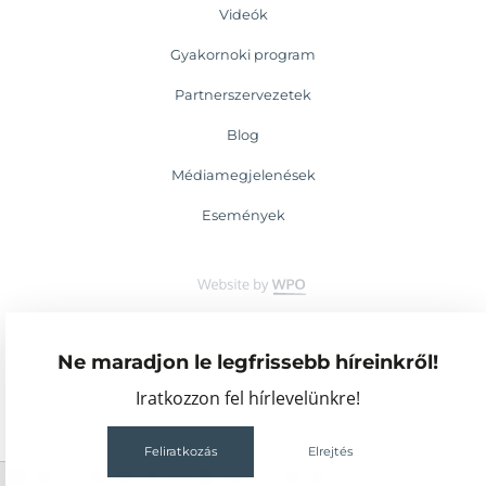
Videók
Gyakornoki program
Partnerszervezetek
Blog
Médiamegjelenések
Események
Ne maradjon le legfrissebb híreinkről!
Iratkozzon fel hírlevelünkre!
Feliratkozás
Elrejtés
2
68