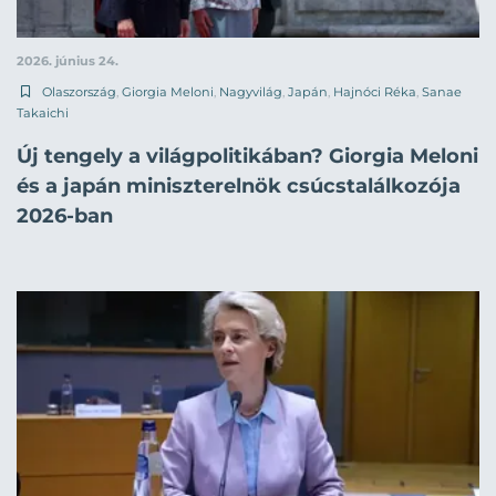
2026. június 24.
Olaszország
,
Giorgia Meloni
,
Nagyvilág
,
Japán
,
Hajnóci Réka
,
Sanae
Takaichi
Új tengely a világpolitikában? Giorgia Meloni
és a japán miniszterelnök csúcstalálkozója
2026-ban