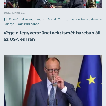
2026. június 29.
Egyesült Államok
,
Izrael
,
Irán
,
Donald Trump
,
Libanon
,
Hormuzi-szoros
,
Baranyai Judit
,
iráni háború
Vége a fegyverszünetnek: ismét harcban áll
az USA és Irán