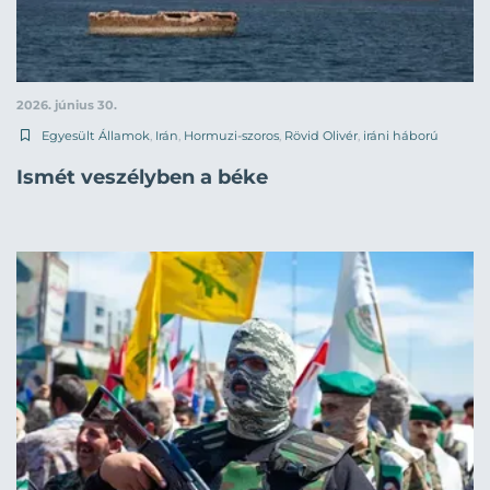
2026. június 30.
Egyesült Államok
,
Irán
,
Hormuzi-szoros
,
Rövid Olivér
,
iráni háború
Ismét veszélyben a béke