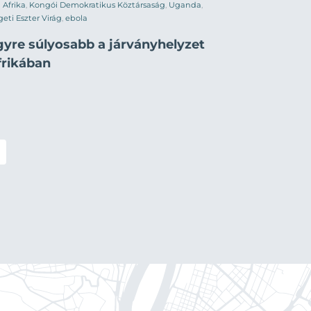
Afrika
,
Kongói Demokratikus Köztársaság
,
Uganda
,
geti Eszter Virág
,
ebola
gyre súlyosabb a járványhelyzet
frikában