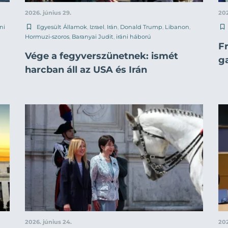
2026. június 29.
202
áni
Egyesült Államok
,
Izrael
,
Irán
,
Donald Trump
,
Libanon
,
Hormuzi-szoros
,
Baranyai Judit
,
iráni háború
F
Vége a fegyverszünetnek: ismét
g
harcban áll az USA és Irán
2026. június 24.
202