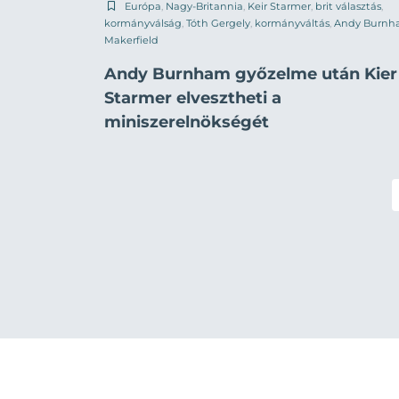
Európa
,
Nagy-Britannia
,
Keir Starmer
,
brit választás
,
kormányválság
,
Tóth Gergely
,
kormányváltás
,
Andy Burn
Makerfield
Andy Burnham győzelme után Kier
Starmer elvesztheti a
miniszerelnökségét