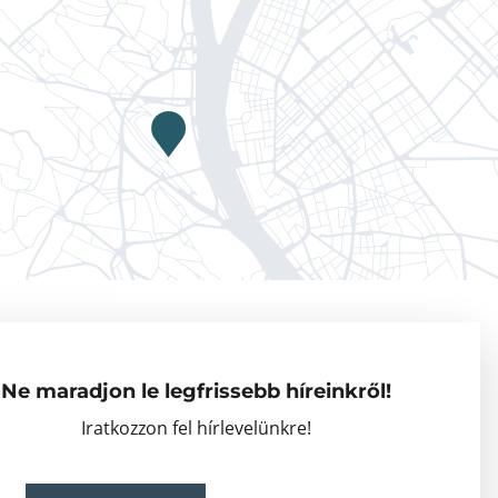
Adatkezelési tájékoztató
Vendégkutatók
Ne maradjon le legfrissebb híreinkről!
Partnerszervezetek
Iratkozzon fel hírlevelünkre!
Események