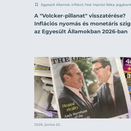
Egyesült Államok
,
infláció
,
Fed
,
Hajnóci Réka
,
jegyban
A "Volcker-pillanat" visszatérése?
Inflációs nyomás és monetáris szig
az Egyesült Államokban 2026-ban
2026. június 22.