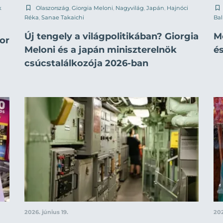
k
Olaszország
,
Giorgia Meloni
,
Nagyvilág
,
Japán
,
Hajnóci
Réka
,
Sanae Takaichi
Ba
Új tengely a világpolitikában? Giorgia
M
or
Meloni és a japán miniszterelnök
és
csúcstalálkozója 2026-ban
2026. június 19.
202