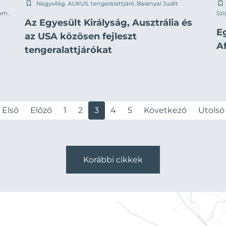
Nagyvilág
,
AUKUS
,
tengeralattjáró
,
Baranyai Judit
ham
,
Szi
Az Egyesült Királyság, Ausztrália és
E
az USA közösen fejleszt
A
tengeralattjárókat
Első
Előző
1
2
3
4
5
Következő
Utolsó
Korábbi cikkek