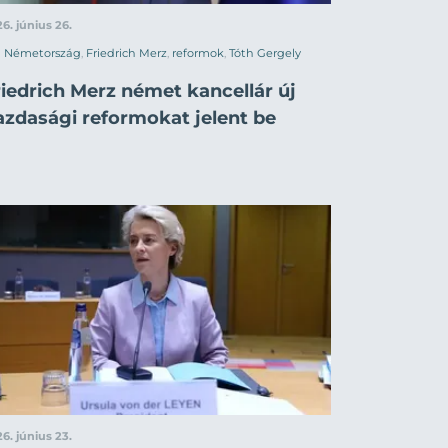
6. június 26.
Németország
,
Friedrich Merz
,
reformok
,
Tóth Gergely
riedrich Merz német kancellár új
azdasági reformokat jelent be
6. június 23.