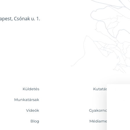
apest, Csónak u. 1.
Küldetés
Kutatás & Elemzés
Munkatársak
Kapcsolat
Videók
Gyakornoki program
Blog
Médiamegjelenések