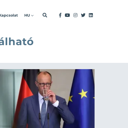
Kapcsolat
HU
álható