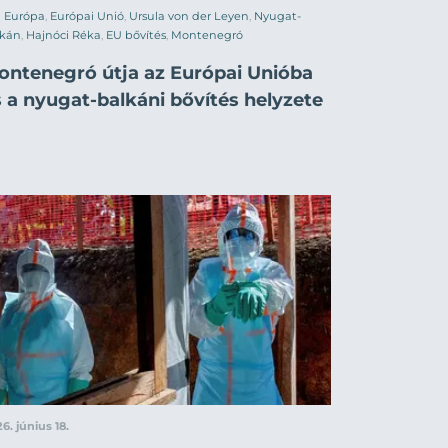
Európa
,
Európai Unió
,
Ursula von der Leyen
,
Nyugat-
lkán
,
Hajnóci Réka
,
EU bővítés
,
Montenegró
ontenegró útja az Európai Unióba
 a nyugat-balkáni bővítés helyzete
6. június 18.