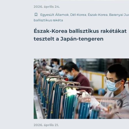
2026. április 24.
Egyesült Államok
,
Dél-Korea
,
Észak-Korea
,
Baranyai Ju
ballisztikus rakéta
Észak-Korea ballisztikus rakétákat
tesztelt a Japán-tengeren
2026. április 21.