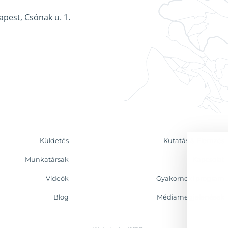
apest, Csónak u. 1.
Küldetés
Kutatás & Elemzés
Munkatársak
Kapcsolat
Videók
Gyakornoki program
Blog
Médiamegjelenések