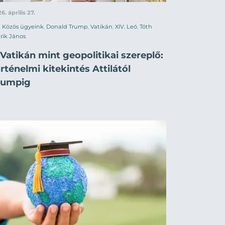
6. április 27.
Közös ügyeink
,
Donald Trump
,
Vatikán
,
XIV. Leó
,
Tóth
rik János
Vatikán mint geopolitikai szereplő:
rténelmi kitekintés Attilától
rumpig