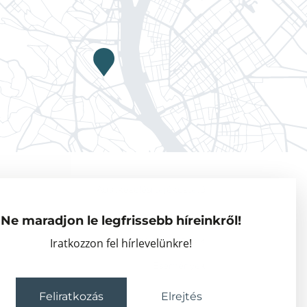
Adatkezelési tájékoztató
Vendégkutatók
Ne maradjon le legfrissebb híreinkről!
Partnerszervezetek
Iratkozzon fel hírlevelünkre!
Események
Feliratkozás
Elrejtés