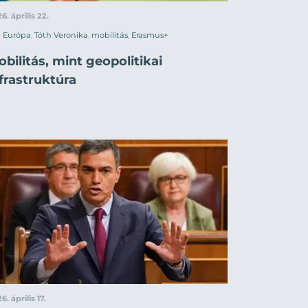
6. április 22.
Európa
,
Tóth Veronika
,
mobilitás
,
Erasmus+
bilitás, mint geopolitikai
frastruktúra
6. április 17.