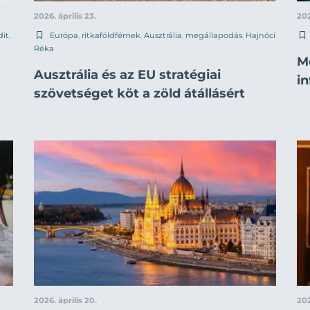
2026. április 23.
202
dit
,
Európa
,
ritkaföldfémek
,
Ausztrália
,
megállapodás
,
Hajnóci
Réka
Mo
Ausztrália és az EU stratégiai
in
szövetséget köt a zöld átállásért
2026. április 20.
202