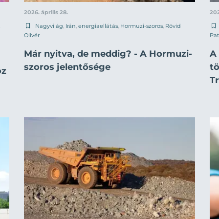
2026. április 28.
202
t
Nagyvilág
,
Irán
,
energiaellátás
,
Hormuzi-szoros
,
Rövid
Olivér
Pat
Már nyitva, de meddig? - A Hormuzi-
A 
szoros jelentősége
tö
oz
T