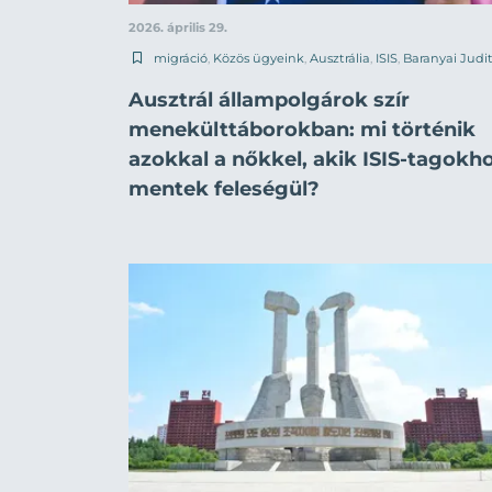
2026. április 29.
migráció
,
Közös ügyeink
,
Ausztrália
,
ISIS
,
Baranyai Judi
Ausztrál állampolgárok szír
menekülttáborokban: mi történik
azokkal a nőkkel, akik ISIS-tagokh
mentek feleségül?