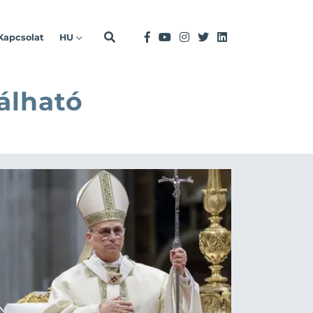
Kapcsolat
HU
álható