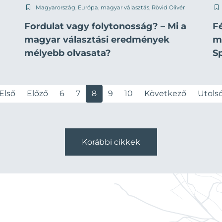
Magyarország
,
Európa
,
magyar választás
,
Rövid Olivér
Fordulat vagy folytonosság? – Mi a
Fé
magyar választási eredmények
m
mélyebb olvasata?
S
Első
Előző
6
7
8
9
10
Következő
Utols
Korábbi cikkek