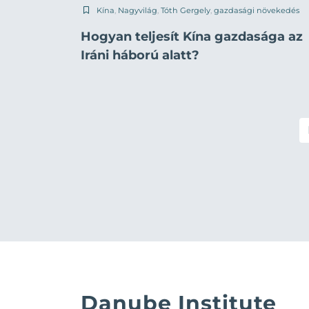
Kína
,
Nagyvilág
,
Tóth Gergely
,
gazdasági növekedés
Hogyan teljesít Kína gazdasága az
Iráni háború alatt?
Danube Institute