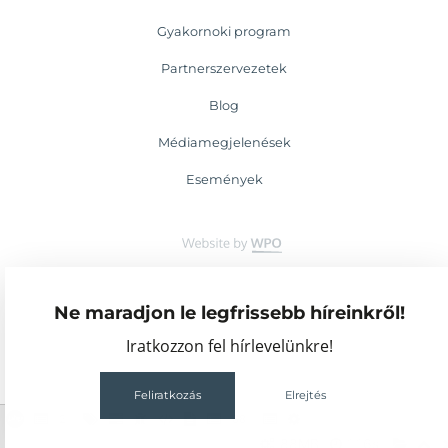
Gyakornoki program
Partnerszervezetek
Blog
Médiamegjelenések
Események
Ne maradjon le legfrissebb híreinkről!
Iratkozzon fel hírlevelünkre!
Feliratkozás
Elrejtés
2
68
88MB
1.16s