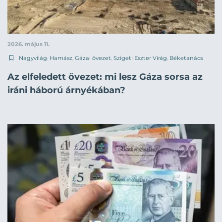
2026. május 11.
Nagyvilág
,
Hamász
,
Gázai övezet
,
Szigeti Eszter Virág
,
Béketanács
Az elfeledett övezet: mi lesz Gáza sorsa az
iráni háború árnyékában?