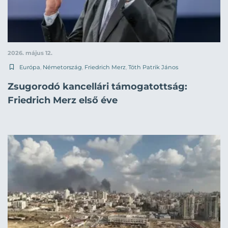
2026. május 12.
Európa
,
Németország
,
Friedrich Merz
,
Tóth Patrik János
Zsugorodó kancellári támogatottság:
Friedrich Merz első éve