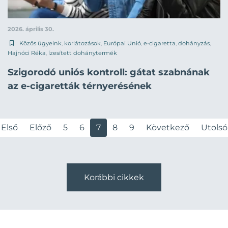
2026. április 30.
Közös ügyeink
,
korlátozások
,
Európai Unió
,
e-cigaretta
,
dohányzás
,
Hajnóci Réka
,
ízesített dohánytermék
Szigorodó uniós kontroll: gátat szabnának
az e-cigaretták térnyerésének
Első
Előző
5
6
7
8
9
Következő
Utolsó
Korábbi cikkek