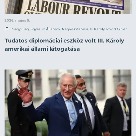
2026. május 5.
Nagyvilág
,
Egyesült Államok
,
Nagy-Britannia
,
III. Károly
,
Rövid Olivér
Tudatos diplomáciai eszköz volt III. Károly
amerikai állami látogatása