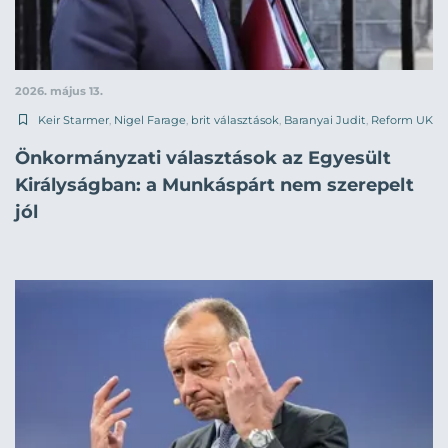
2026. május 13.
Keir Starmer
,
Nigel Farage
,
brit választások
,
Baranyai Judit
,
Reform UK
Önkormányzati választások az Egyesült
Királyságban: a Munkáspárt nem szerepelt
jól