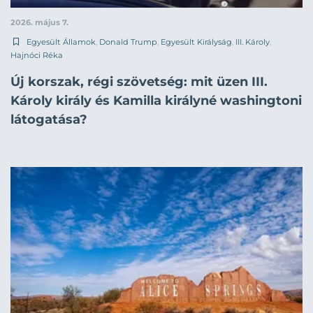
2026. május 7.
Egyesült Államok
,
Donald Trump
,
Egyesült Királyság
,
III. Károly
,
Hajnóci Réka
Új korszak, régi szövetség: mit üzen III.
Károly király és Kamilla királyné washingtoni
látogatása?