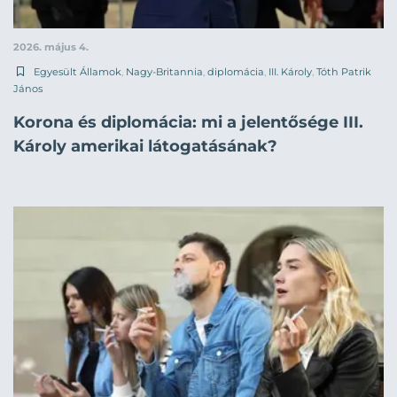
2026. május 4.
Egyesült Államok
,
Nagy-Britannia
,
diplomácia
,
III. Károly
,
Tóth Patrik
János
Korona és diplomácia: mi a jelentősége III.
Károly amerikai látogatásának?