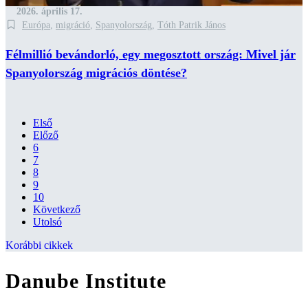
2026. április 17.
Európa
,
migráció
,
Spanyolország
,
Tóth Patrik János
Félmillió bevándorló, egy megosztott ország: Mivel jár
Spanyolország migrációs döntése?
Első
Előző
6
7
8
9
10
Következő
Utolsó
Korábbi cikkek
Danube Institute