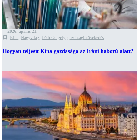
2026. április 21.
Kína
,
Nagyvilág
,
Tóth Gergely
,
gazdasági növekedés
Hogyan teljesít Kína gazdasága az Iráni háború alatt?