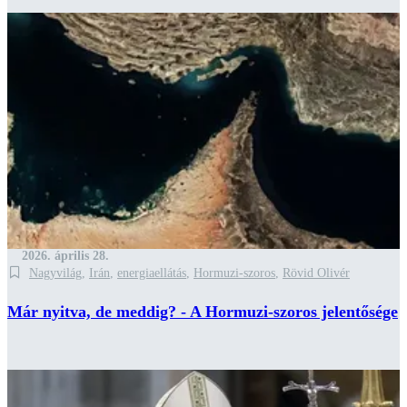
2026. április 28.
Nagyvilág
,
Irán
,
energiaellátás
,
Hormuzi-szoros
,
Rövid Olivér
Már nyitva, de meddig? - A Hormuzi-szoros jelentősége