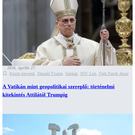
2026. április 27.
Közös ügyeink
,
Donald Trump
,
Vatikán
,
XIV. Leó
,
Tóth Patrik János
A Vatikán mint geopolitikai szereplő: történelmi
kitekintés Attilától Trumpig