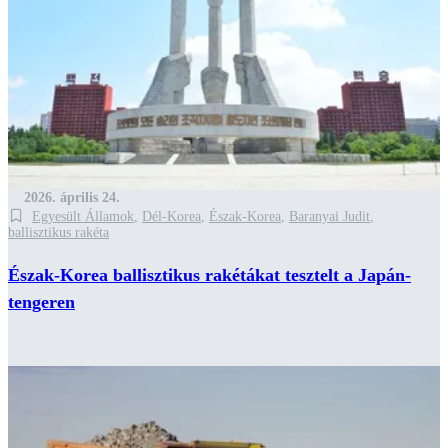
2026. április 24.
Egyesült Államok
,
Dél-Korea
,
Észak-Korea
,
Baranyai Judit
,
ballisztikus rakéta
Észak-Korea ballisztikus rakétákat tesztelt a Japán-
tengeren