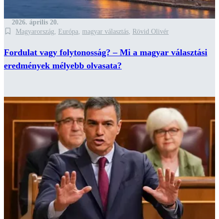
2026. április 20.
Magyarország
,
Európa
,
magyar választás
,
Rövid Olivér
Fordulat vagy folytonosság? – Mi a magyar választási
eredmények mélyebb olvasata?