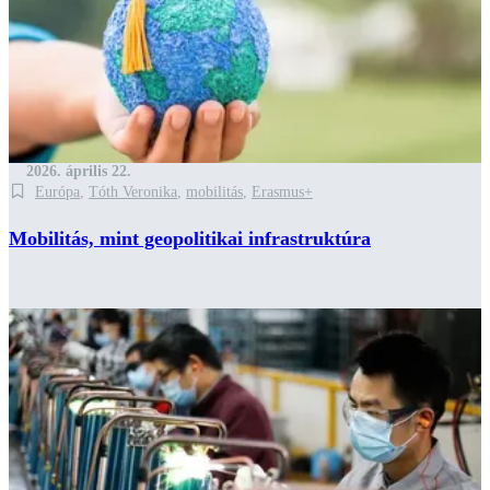
2026. április 22.
Európa
,
Tóth Veronika
,
mobilitás
,
Erasmus+
Mobilitás, mint geopolitikai infrastruktúra