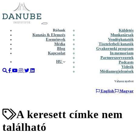
Rólunk
Küldetés
Kutatás & Elemzés
Munkatársak
Események
Vendégkutatók
Média
Tiszteletbeli kutatók
Blog
Gyakornoki program
Kapcsolat
In memoriam
Partnerszervezetek
HU
Podcasts
Videók
Médiamegjelenések
Válassz nyelvet
English
Magyar
A keresett címke nem
található