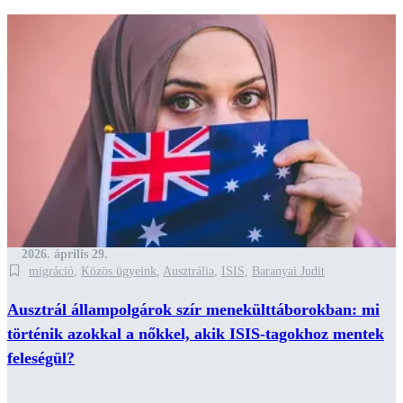
2026. április 29.
migráció
,
Közös ügyeink
,
Ausztrália
,
ISIS
,
Baranyai Judit
Ausztrál állampolgárok szír menekülttáborokban: mi
történik azokkal a nőkkel, akik ISIS-tagokhoz mentek
feleségül?