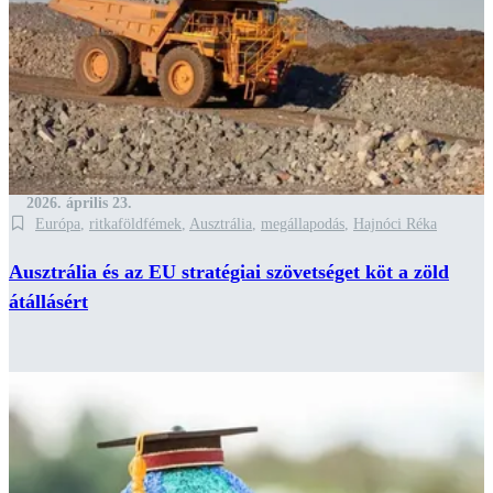
2026. április 23.
Európa
,
ritkaföldfémek
,
Ausztrália
,
megállapodás
,
Hajnóci Réka
Ausztrália és az EU stratégiai szövetséget köt a zöld
átállásért