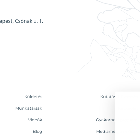
apest, Csónak u. 1.
Küldetés
Kutatás & Elemzés
Munkatársak
Kapcsolat
Videók
Gyakornoki program
Blog
Médiamegjelenések