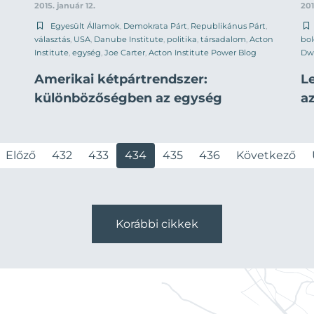
2015. január 12.
201
Egyesült Államok
,
Demokrata Párt
,
Republikánus Párt
,
választás
,
USA
,
Danube Institute
,
politika
,
társadalom
,
Acton
bo
Institute
,
egység
,
Joe Carter
,
Acton Institute Power Blog
Dw
Amerikai kétpártrendszer:
L
különbözőségben az egység
a
Előző
432
433
434
435
436
Következő
Korábbi cikkek