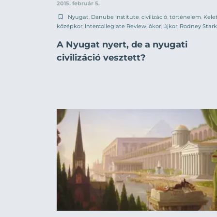
2015. február 5.
Nyugat
,
Danube Institute
,
civilizáció
,
történelem
,
Kele
középkor
,
Intercollegiate Review
,
ókor
,
újkor
,
Rodney Stark
A Nyugat nyert, de a nyugati
civilizáció vesztett?