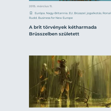
2015. március 11.
Európa
,
Nagy-Britannia
,
EU
,
Brüsszel
,
jogalkotás
,
Rona
Rudd
,
Business for New Europe
A brit törvények kétharmada
Brüsszelben született