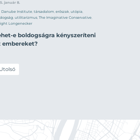
5. január 8.
Danube Institute
,
társadalom
,
erőszak
,
utópia
,
ldogság
,
utilitarizmus
,
The Imaginative Conservative
,
ight Longenecker
ehet-e boldogságra kényszeríteni
z embereket?
Utolsó