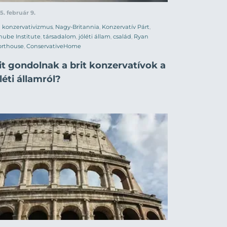
5. február 9.
konzervativizmus
,
Nagy-Britannia
,
Konzervatív Párt
,
ube Institute
,
társadalom
,
jóléti állam
,
család
,
Ryan
orthouse
,
ConservativeHome
it gondolnak a brit konzervatívok a
léti államról?