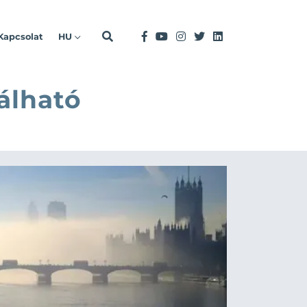
Kapcsolat
HU
álható