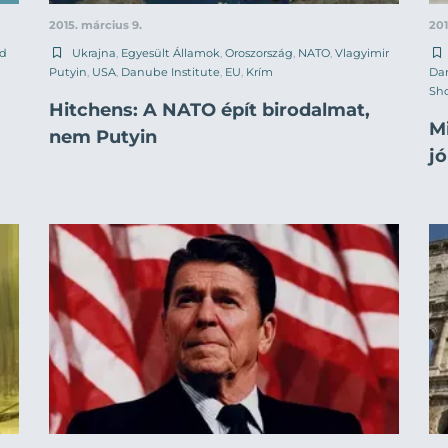
2015. március 9.
201
ld
Ukrajna
,
Egyesült Államok
,
Oroszország
,
NATO
,
Vlagyimir
Putyin
,
USA
,
Danube Institute
,
EU
,
Krím
Dan
Sh
Hitchens: A NATO épít birodalmat,
M
nem Putyin
jó