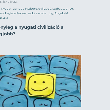
5. január 22.
Nyugat
,
Danube Institute
,
civilizáció
,
szabadság
,
jog
,
ercollegiate Review
,
szokás
,
emberi jog
,
Angelo M.
evilla
nyleg a nyugati civilizáció a
egjobb?