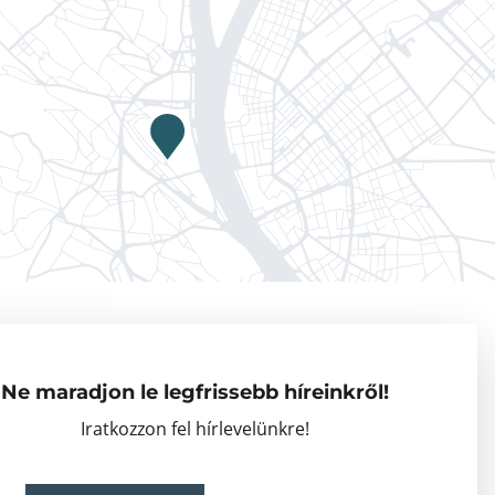
Adatkezelési tájékoztató
Vendégkutatók
Ne maradjon le legfrissebb híreinkről!
Partnerszervezetek
Iratkozzon fel hírlevelünkre!
Események