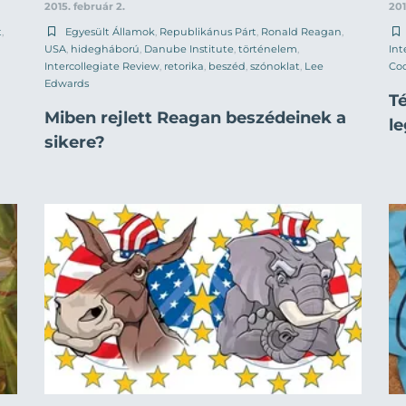
2015. február 2.
201
t
,
Egyesült Államok
,
Republikánus Párt
,
Ronald Reagan
,
USA
,
hidegháború
,
Danube Institute
,
történelem
,
Int
Intercollegiate Review
,
retorika
,
beszéd
,
szónoklat
,
Lee
Cod
Edwards
Té
Miben rejlett Reagan beszédeinek a
l
sikere?