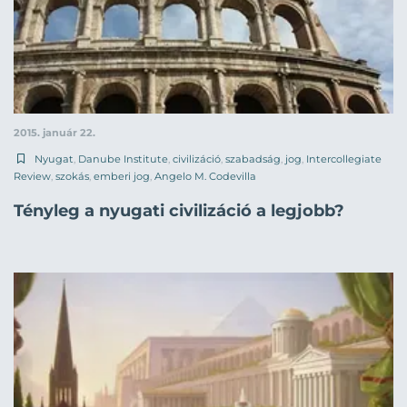
2015. január 22.
Nyugat
,
Danube Institute
,
civilizáció
,
szabadság
,
jog
,
Intercollegiate
Review
,
szokás
,
emberi jog
,
Angelo M. Codevilla
Tényleg a nyugati civilizáció a legjobb?