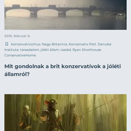
2015. február 9.
konzervativizmus
,
Nagy-Britannia
,
Konzervatív Párt
,
Danube
Institute
,
társadalom
,
jóléti állam
,
család
,
Ryan Shorthouse
,
ConservativeHome
Mit gondolnak a brit konzervatívok a jóléti
államról?