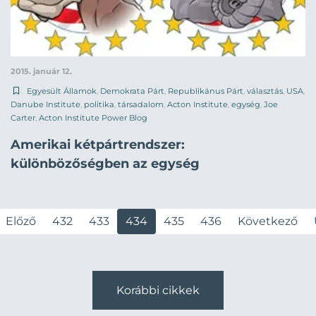
2015. január 12.
Egyesült Államok
,
Demokrata Párt
,
Republikánus Párt
,
választás
,
USA
,
Danube Institute
,
politika
,
társadalom
,
Acton Institute
,
egység
,
Joe
Carter
,
Acton Institute Power Blog
Amerikai kétpártrendszer:
különbözőségben az egység
Előző
432
433
434
435
436
Következő
Korábbi cikkek