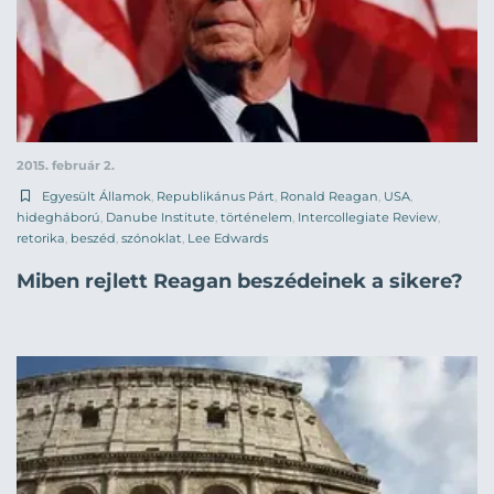
2015. február 2.
Egyesült Államok
,
Republikánus Párt
,
Ronald Reagan
,
USA
,
hidegháború
,
Danube Institute
,
történelem
,
Intercollegiate Review
,
retorika
,
beszéd
,
szónoklat
,
Lee Edwards
Miben rejlett Reagan beszédeinek a sikere?