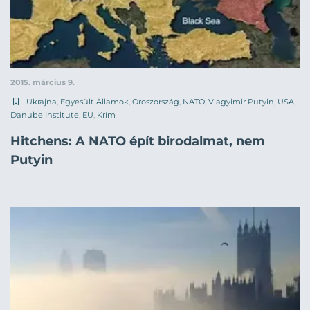
2015. március 9.
Ukrajna
,
Egyesült Államok
,
Oroszország
,
NATO
,
Vlagyimir Putyin
,
USA
,
Danube Institute
,
EU
,
Krím
Hitchens: A NATO épít birodalmat, nem
Putyin