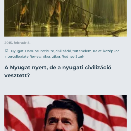
2015. február 5.
Nyugat
,
Danube Institute
,
civilizáció
,
történelem
,
Kelet
,
középkor
,
Intercollegiate Review
,
ókor
,
újkor
,
Rodney Stark
A Nyugat nyert, de a nyugati civilizáció
vesztett?