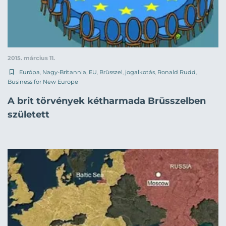
2015. március 11.
Európa
,
Nagy-Britannia
,
EU
,
Brüsszel
,
jogalkotás
,
Ronald Rudd
,
Business for New Europe
A brit törvények kétharmada Brüsszelben
született