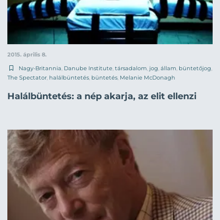
2015. április 8.
Nagy-Britannia
,
Danube Institute
,
társadalom
,
jog
,
állam
,
büntetőjog
,
The Spectator
,
halálbüntetés
,
büntetés
,
Melanie McDonagh
Halálbüntetés: a nép akarja, az elit ellenzi