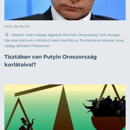
2015. április 20.
Ukrajna
,
ukrán válság
,
Egyesült Államok
,
Oroszország
,
USA
,
Nyugat
,
Danube Institute
,
civilizáció
,
Kelet
,
konfliktus
,
The National Interest
,
orosz
válság
,
Akhilesh Pillalamarri
Tisztában van Putyin Oroszország
korlátaival?