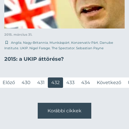
2015. március 31.
Anglia
,
Nagy-Britannia
,
Munkáspárt
,
Konzervatív Párt
,
Danube
Institute
,
UKIP
,
Nigel Farage
,
The Spectator
,
Sebastian Payne
2015: a UKIP áttörése?
Előző
430
431
432
433
434
Következő
Korábbi cikkek