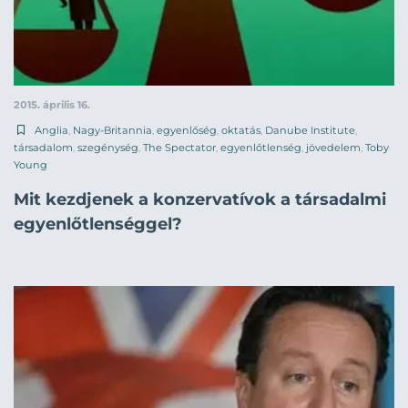
2015. április 16.
Anglia
,
Nagy-Britannia
,
egyenlőség
,
oktatás
,
Danube Institute
,
társadalom
,
szegénység
,
The Spectator
,
egyenlőtlenség
,
jövedelem
,
Toby
Young
Mit kezdjenek a konzervatívok a társadalmi
egyenlőtlenséggel?