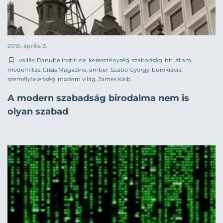
2015. április 2.
vallás
,
Danube Institute
,
kereszténység
,
szabadság
,
hit
,
állam
,
modernitás
,
Crisis Magazine
,
ember
,
Szabó György
,
bürokrácia
,
személytelenség
,
modern világ
,
James Kalb
A modern szabadság birodalma nem is
olyan szabad