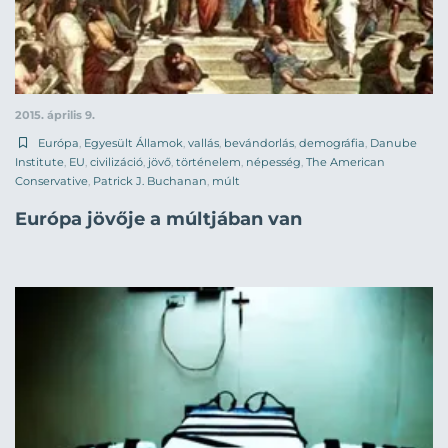
2015. április 9.
Európa
,
Egyesült Államok
,
vallás
,
bevándorlás
,
demográfia
,
Danube
Institute
,
EU
,
civilizáció
,
jövő
,
történelem
,
népesség
,
The American
Conservative
,
Patrick J. Buchanan
,
múlt
Európa jövője a múltjában van