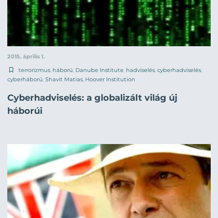
2015. április 1.
terrorizmus
,
háború
,
Danube Institute
,
hadviselés
,
cyberhadviselés
,
cyberháború
,
Shavit Matias
,
Hoover Institution
Cyberhadviselés: a globalizált világ új
háborúi