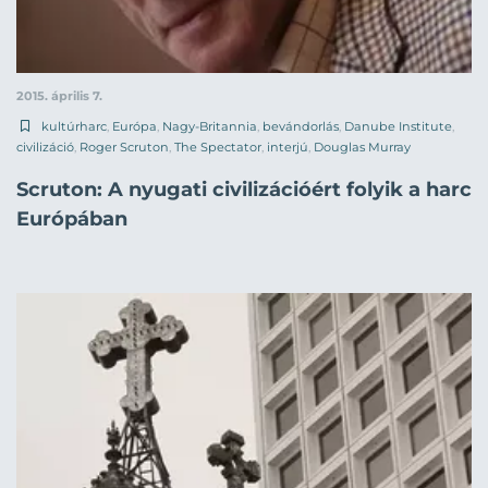
2015. április 7.
kultúrharc
,
Európa
,
Nagy-Britannia
,
bevándorlás
,
Danube Institute
,
civilizáció
,
Roger Scruton
,
The Spectator
,
interjú
,
Douglas Murray
Scruton: A nyugati civilizációért folyik a harc
Európában