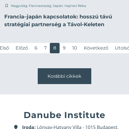
Nagyvilág
,
Franciaország
,
Japán
,
Hajnóci Réka
Francia–japán kapcsolatok: hosszú távú
stratégiai partnerség a Távol-Keleten
Első
Előző
6
7
8
9
10
Következő
Utols
Korábbi cikkek
Danube Institute
Iroda:
Lónyay-Hatvany Villa - 1015 Budapest,