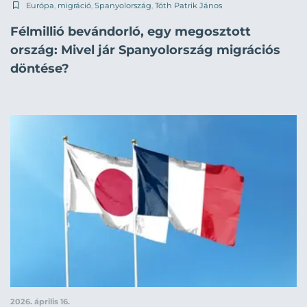
Európa
,
migráció
,
Spanyolország
,
Tóth Patrik János
Félmillió bevándorló, egy megosztott
ország: Mivel jár Spanyolország migrációs
döntése?
2026. április 16.