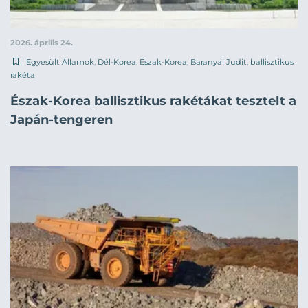
2026. április 24.
Egyesült Államok
,
Dél-Korea
,
Észak-Korea
,
Baranyai Judit
,
ballisztikus
rakéta
Észak-Korea ballisztikus rakétákat tesztelt a
Japán-tengeren