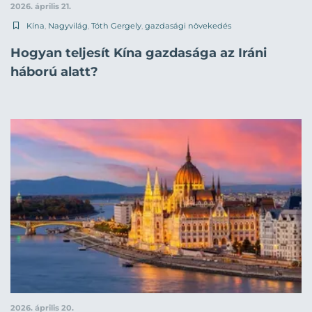
2026. április 21.
Kína
,
Nagyvilág
,
Tóth Gergely
,
gazdasági növekedés
Hogyan teljesít Kína gazdasága az Iráni
háború alatt?
2026. április 20.