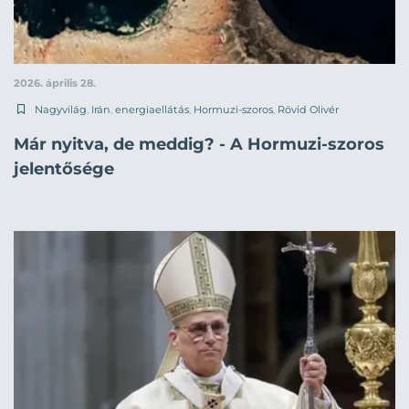
2026. április 28.
Nagyvilág
,
Irán
,
energiaellátás
,
Hormuzi-szoros
,
Rövid Olivér
Már nyitva, de meddig? - A Hormuzi-szoros
jelentősége