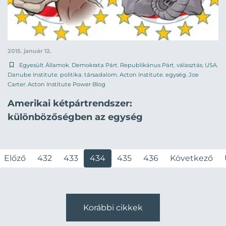
2015. január 12.
Egyesült Államok
,
Demokrata Párt
,
Republikánus Párt
,
választás
,
USA
,
Danube Institute
,
politika
,
társadalom
,
Acton Institute
,
egység
,
Joe
Carter
,
Acton Institute Power Blog
Amerikai kétpártrendszer:
különbözőségben az egység
Előző
432
433
434
435
436
Következő
Korábbi cikkek