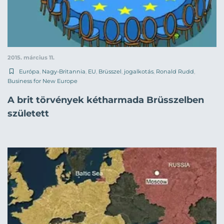
2015. március 11.
Európa
,
Nagy-Britannia
,
EU
,
Brüsszel
,
jogalkotás
,
Ronald Rudd
,
Business for New Europe
A brit törvények kétharmada Brüsszelben
született