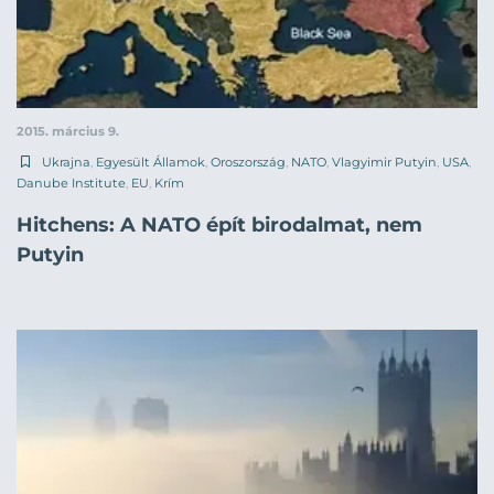
2015. március 9.
Ukrajna
,
Egyesült Államok
,
Oroszország
,
NATO
,
Vlagyimir Putyin
,
USA
,
Danube Institute
,
EU
,
Krím
Hitchens: A NATO épít birodalmat, nem
Putyin