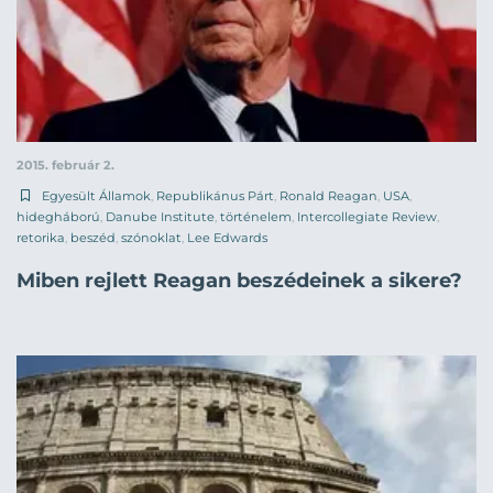
2015. február 2.
Egyesült Államok
,
Republikánus Párt
,
Ronald Reagan
,
USA
,
hidegháború
,
Danube Institute
,
történelem
,
Intercollegiate Review
,
retorika
,
beszéd
,
szónoklat
,
Lee Edwards
Miben rejlett Reagan beszédeinek a sikere?