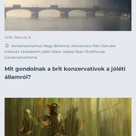
2015. február 9.
konzervativizmus
,
Nagy-Britannia
,
Konzervatív Párt
,
Danube
Institute
,
társadalom
,
jóléti állam
,
család
,
Ryan Shorthouse
,
ConservativeHome
Mit gondolnak a brit konzervatívok a jóléti
államról?