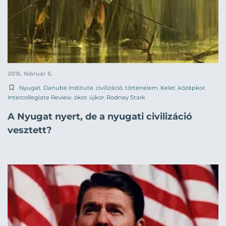
2015. február 5.
Nyugat
,
Danube Institute
,
civilizáció
,
történelem
,
Kelet
,
középkor
,
Intercollegiate Review
,
ókor
,
újkor
,
Rodney Stark
A Nyugat nyert, de a nyugati civilizáció
vesztett?