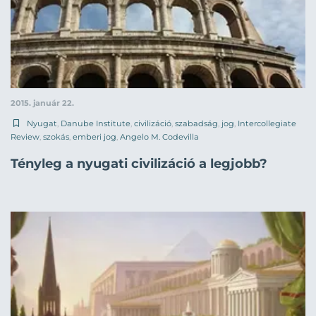
2015. január 22.
Nyugat
,
Danube Institute
,
civilizáció
,
szabadság
,
jog
,
Intercollegiate
Review
,
szokás
,
emberi jog
,
Angelo M. Codevilla
Tényleg a nyugati civilizáció a legjobb?