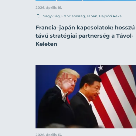
2026. április 16.
Nagyvilág
,
Franciaország
,
Japán
,
Hajnóci Réka
Francia–japán kapcsolatok: hosszú
távú stratégiai partnerség a Távol-
Keleten
2026. április 13.