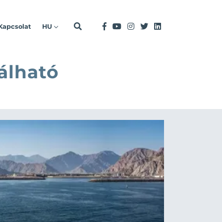
Kapcsolat
HU
álható