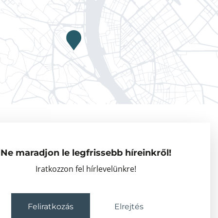
Adatkezelési tájékoztató
Vendégkutatók
Ne maradjon le legfrissebb híreinkről!
Partnerszervezetek
Iratkozzon fel hírlevelünkre!
Események
Feliratkozás
Elrejtés