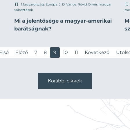
Magyarország
,
Európa
,
J. D. Vance
,
Rövid Olivér
,
magyar
választások
me
Mi a jelentősége a magyar-amerikai
M
barátságnak?
s
Első
Előző
7
8
9
10
11
Következő
Utols
Korábbi cikkek