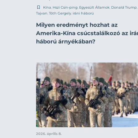
Kína
,
Hszi Csin-ping
,
Egyesült Államok
,
Donald Trump
,
Tajvan
,
Tóth Gergely
,
iráni háború
Milyen eredményt hozhat az
Amerika-Kína csúcstalálkozó az irá
háború árnyékában?
2026. április 8.