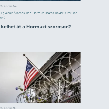
6. április 14.
Egyesült Államok
,
Irán
,
Hormuzi-szoros
,
Rövid Olivér
,
iráni
ború
i kelhet át a Hormuzi-szoroson?
6. április 9.