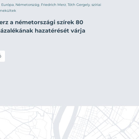
Európa
,
Németország
,
Friedrich Merz
,
Tóth Gergely
,
szíriai
nekültek
erz a németországi szírek 80
zázalékának hazatérését várja
ó