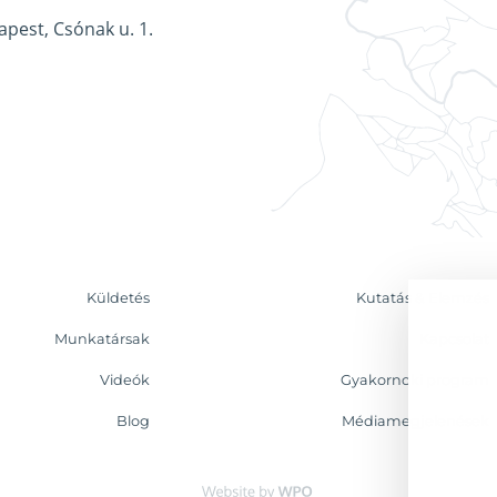
apest, Csónak u. 1.
Küldetés
Kutatás & Elemzés
Munkatársak
Kapcsolat
Videók
Gyakornoki program
Blog
Médiamegjelenések