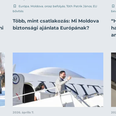
Európa
,
Moldova
,
orosz befolyás
,
Tóth Patrik János
,
EU
bővítés
be
Több, mint csatlakozás: Mi Moldova
“
ni
biztonsági ajánlata Európának?
ha
a
2026. április 7.
202