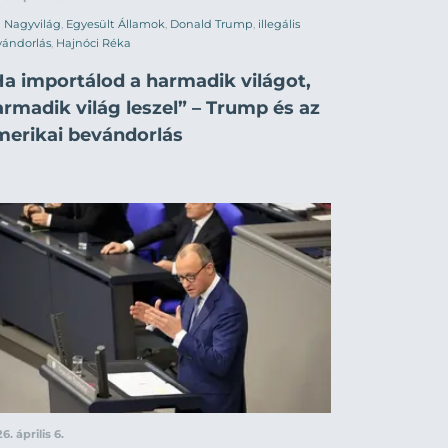
Nagyvilág
,
Egyesült Államok
,
Donald Trump
,
illegális
vándorlás
,
Hajnóci Réka
Ha importálod a harmadik világot,
rmadik világ leszel” – Trump és az
merikai bevándorlás
6. április 6.