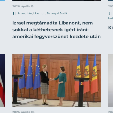
2026. április 15.
202
Izrael
,
Irán
,
Libanon
,
Baranyai Judit
há
Izrael megtámadta Libanont, nem
K
sokkal a kéthetesnek ígért iráni-
amerikai fegyverszünet kezdete után
2026. április 10.
202