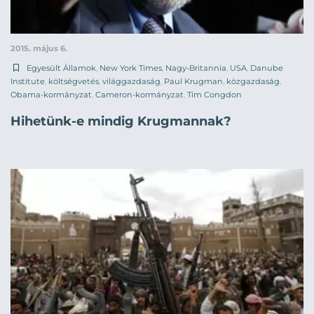
2015. május 6.
Egyesült Államok
,
New York Times
,
Nagy-Britannia
,
USA
,
Danube
Institute
,
költségvetés
,
világgazdaság
,
Paul Krugman
,
közgazdaság
,
Obama-kormányzat
,
Cameron-kormányzat
,
Tim Congdon
Hihetünk-e mindig Krugmannak?