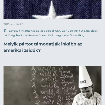
2015. április 28.
Egyesült Államok
,
Izrael
,
jobboldal
,
USA
,
Danube Institute
,
baloldal
,
zsidóság
,
National Review
,
Jonah Goldberg
,
zsidó
,
Steve King
Melyik pártot támogatják inkább az
amerikai zsidók?