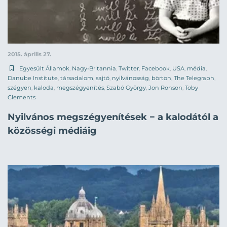
2015. április 27.
Egyesült Államok
,
Nagy-Britannia
,
Twitter
,
Facebook
,
USA
,
média
,
Danube Institute
,
társadalom
,
sajtó
,
nyilvánosság
,
börtön
,
The Telegraph
,
szégyen
,
kaloda
,
megszégyenítés
,
Szabó György
,
Jon Ronson
,
Toby
Clements
Nyilvános megszégyenítések − a kalodától a
közösségi médiáig