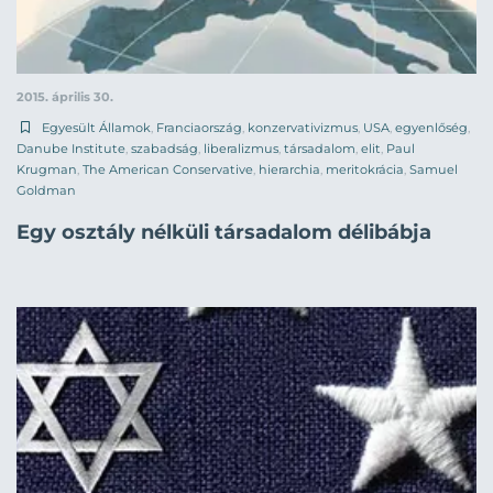
2015. április 30.
Egyesült Államok
,
Franciaország
,
konzervativizmus
,
USA
,
egyenlőség
,
Danube Institute
,
szabadság
,
liberalizmus
,
társadalom
,
elit
,
Paul
Krugman
,
The American Conservative
,
hierarchia
,
meritokrácia
,
Samuel
Goldman
Egy osztály nélküli társadalom délibábja