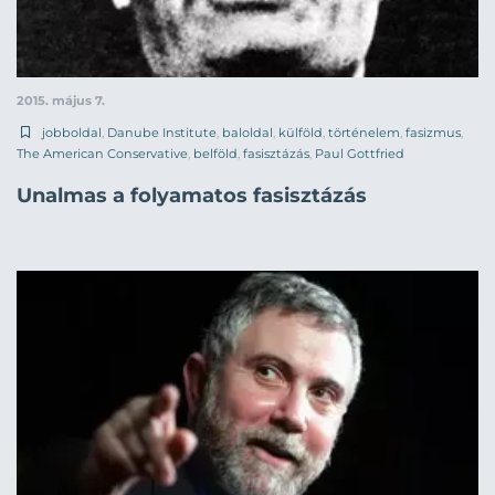
2015. május 7.
jobboldal
,
Danube Institute
,
baloldal
,
külföld
,
történelem
,
fasizmus
,
The American Conservative
,
belföld
,
fasisztázás
,
Paul Gottfried
Unalmas a folyamatos fasisztázás