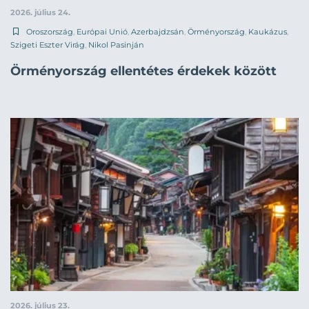
2026. július 24.
Oroszország
,
Európai Unió
,
Azerbajdzsán
,
Örményország
,
Kaukázus
,
Szigeti Eszter Virág
,
Nikol Pasinján
Örményország ellentétes érdekek között
2026. július 23.