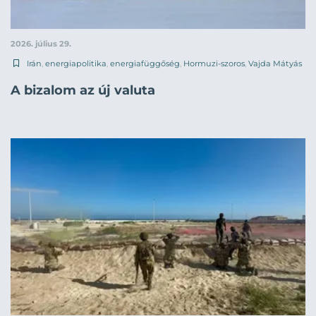
2026. július 29.
Irán
,
energiapolitika
,
energiafüggőség
,
Hormuzi-szoros
,
Vajda Mátyás
A bizalom az új valuta