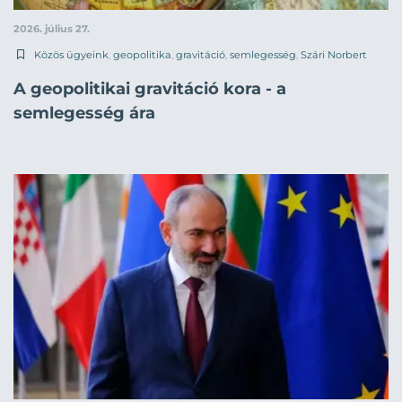
2026. július 27.
Közös ügyeink
,
geopolitika
,
gravitáció
,
semlegesség
,
Szári Norbert
A geopolitikai gravitáció kora - a
semlegesség ára