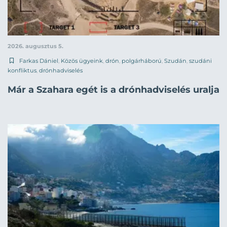
2026. augusztus 5.
Farkas Dániel
,
Közös ügyeink
,
drón
,
polgárháború
,
Szudán
,
szudáni
konfliktus
,
drónhadviselés
Már a Szahara egét is a drónhadviselés uralja