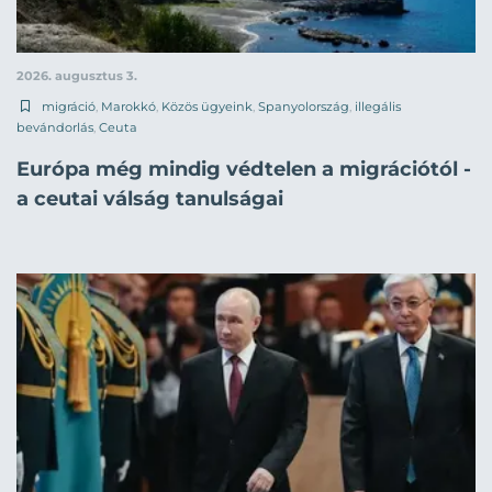
2026. augusztus 3.
migráció
,
Marokkó
,
Közös ügyeink
,
Spanyolország
,
illegális
bevándorlás
,
Ceuta
Európa még mindig védtelen a migrációtól -
a ceutai válság tanulságai