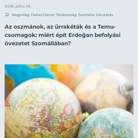
2026. július 28.
Nagyvilág
,
Farkas Dániel
,
Törökország
,
Szomália
,
űrkutatás
Az oszmánok, az űrrakéták és a Temu-
csomagok: miért épít Erdoğan befolyási
övezetet Szomáliában?