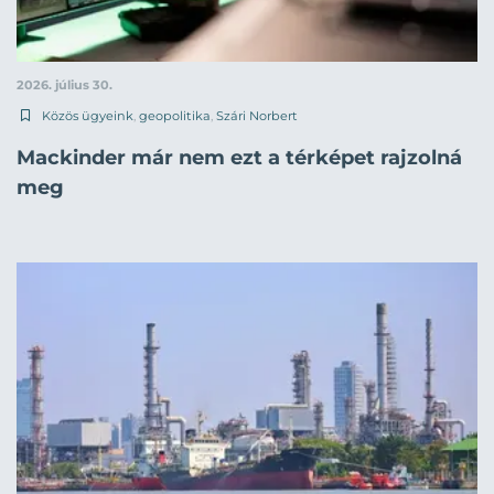
2026. július 30.
Közös ügyeink
,
geopolitika
,
Szári Norbert
Mackinder már nem ezt a térképet rajzolná
meg