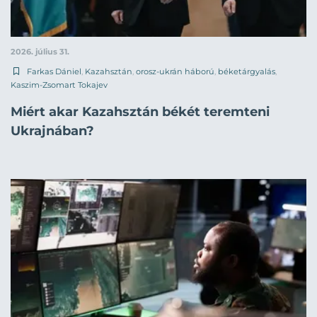
2026. július 31.
Farkas Dániel
,
Kazahsztán
,
orosz-ukrán háború
,
béketárgyalás
,
Kaszim-Zsomart Tokajev
Miért akar Kazahsztán békét teremteni
Ukrajnában?