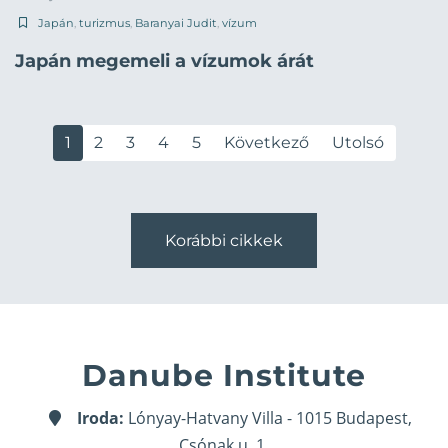
Japán
,
turizmus
,
Baranyai Judit
,
vízum
Japán megemeli a vízumok árát
1
2
3
4
5
Következő
Utolsó
Korábbi cikkek
Danube Institute
Iroda:
Lónyay-Hatvany Villa - 1015 Budapest,
Csónak u. 1.