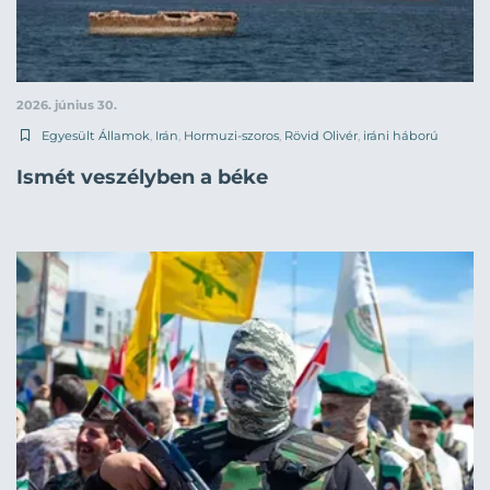
2026. június 30.
Egyesült Államok
,
Irán
,
Hormuzi-szoros
,
Rövid Olivér
,
iráni háború
Ismét veszélyben a béke