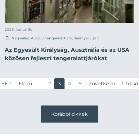
2026. június 19.
Nagyvilág
,
AUKUS
,
tengeralattjáró
,
Baranyai Judit
Az Egyesült Királyság, Ausztrália és az USA
közösen fejleszt tengeralattjárókat
Első
Előző
1
2
3
4
5
Következő
Utolsó
Korábbi cikkek