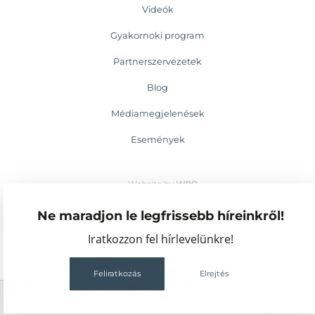
Videók
Gyakornoki program
Partnerszervezetek
Blog
Médiamegjelenések
Események
Ne maradjon le legfrissebb híreinkről!
Iratkozzon fel hírlevelünkre!
Feliratkozás
Elrejtés
2
68
88MB
1.5s