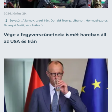
2026. június 29.
Egyesült Államok
,
Izrael
,
Irán
,
Donald Trump
,
Libanon
,
Hormuzi-szoros
,
Baranyai Judit
,
iráni háború
Vége a fegyverszünetnek: ismét harcban áll
az USA és Irán