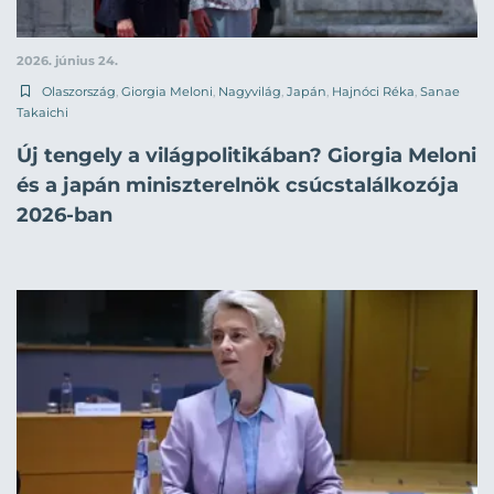
2026. június 24.
Olaszország
,
Giorgia Meloni
,
Nagyvilág
,
Japán
,
Hajnóci Réka
,
Sanae
Takaichi
Új tengely a világpolitikában? Giorgia Meloni
és a japán miniszterelnök csúcstalálkozója
2026-ban