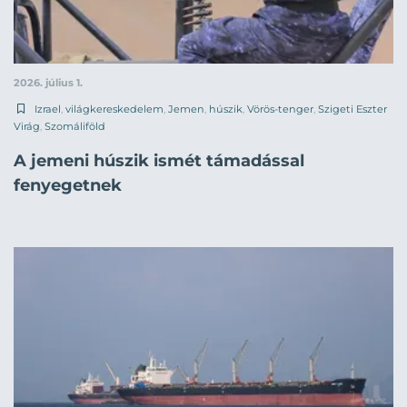
2026. július 1.
Izrael
,
világkereskedelem
,
Jemen
,
húszik
,
Vörös-tenger
,
Szigeti Eszter
Virág
,
Szomáliföld
A jemeni húszik ismét támadással
fenyegetnek