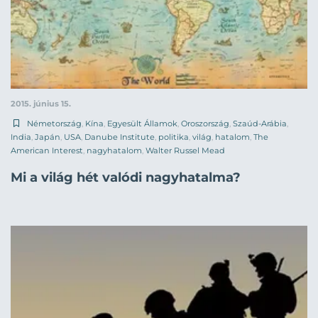
2015. június 15.
Németország
,
Kína
,
Egyesült Államok
,
Oroszország
,
Szaúd-Arábia
,
India
,
Japán
,
USA
,
Danube Institute
,
politika
,
világ
,
hatalom
,
The
American Interest
,
nagyhatalom
,
Walter Russel Mead
Mi a világ hét valódi nagyhatalma?