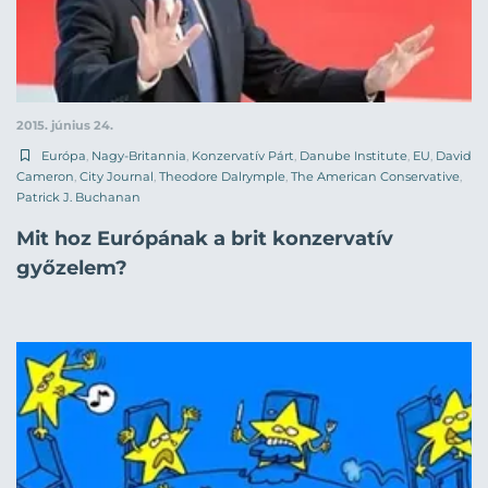
2015. június 24.
Európa
,
Nagy-Britannia
,
Konzervatív Párt
,
Danube Institute
,
EU
,
David
Cameron
,
City Journal
,
Theodore Dalrymple
,
The American Conservative
,
Patrick J. Buchanan
Mit hoz Európának a brit konzervatív
győzelem?