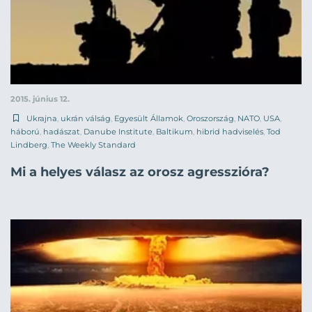
2015. június 12.
Ukrajna
,
ukrán válság
,
Egyesült Államok
,
Oroszország
,
NATO
,
USA
,
háború
,
hadászat
,
Danube Institute
,
Baltikum
,
hibrid hadviselés
,
Tod
Lindberg
,
The Weekly Standard
Mi a helyes válasz az orosz agresszióra?