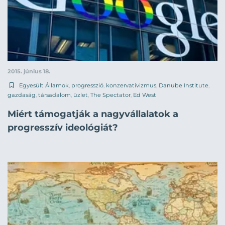
2015. június 18.
Egyesült Államok
,
progresszió
,
konzervativizmus
,
Danube Institute
,
gazdaság
,
társadalom
,
üzlet
,
The Spectator
,
Ed West
Miért támogatják a nagyvállalatok a
progresszív ideológiát?