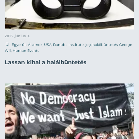
2015. június 9.
Egyesült Államok
,
USA
,
Danube Institute
,
jog
,
halálbüntetés
,
George
Will
,
Human Events
Lassan kihal a halálbüntetés