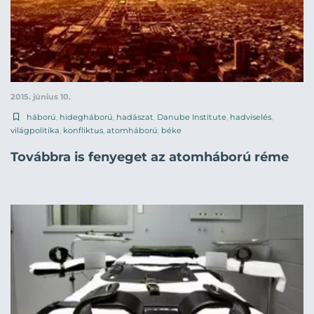
2015. június 10.
háború
,
hidegháború
,
hadászat
,
Danube Institute
,
hadviselés
,
világpolitika
,
konfliktus
,
atomháború
,
béke
Továbbra is fenyeget az atomháború réme