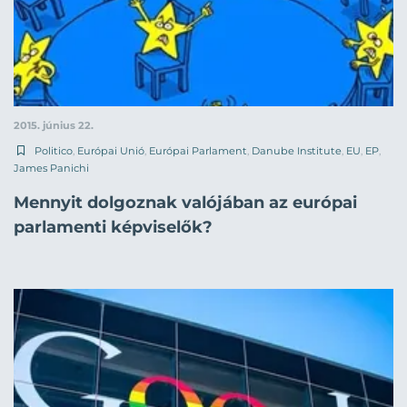
2015. június 22.
Politico
,
Európai Unió
,
Európai Parlament
,
Danube Institute
,
EU
,
EP
,
James Panichi
Mennyit dolgoznak valójában az európai
parlamenti képviselők?