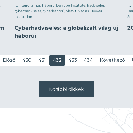
t
,
terrorizmus
,
háború
,
Danube Institute
,
hadviselés
,
cyberhadviselés
,
cyberháború
,
Shavit Matias
,
Hoover
Dan
Institution
Se
em
Cyberhadviselés: a globalizált világ új
20
háborúi
Előző
430
431
432
433
434
Következő
Korábbi cikkek