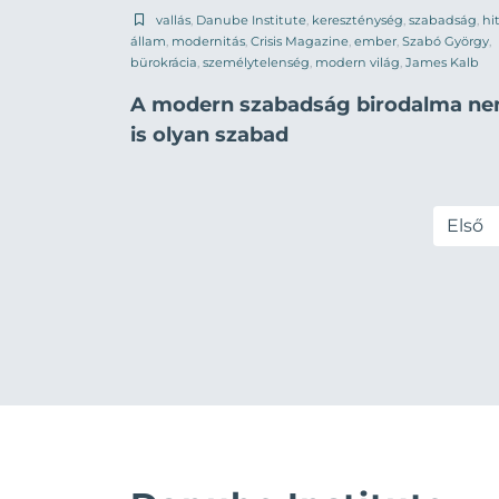
vallás
,
Danube Institute
,
kereszténység
,
szabadság
,
hi
állam
,
modernitás
,
Crisis Magazine
,
ember
,
Szabó György
,
bürokrácia
,
személytelenség
,
modern világ
,
James Kalb
A modern szabadság birodalma n
is olyan szabad
Első