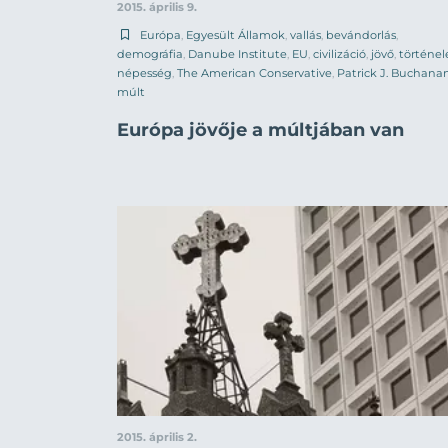
2015. április 9.
Európa
,
Egyesült Államok
,
vallás
,
bevándorlás
,
demográfia
,
Danube Institute
,
EU
,
civilizáció
,
jövő
,
történe
népesség
,
The American Conservative
,
Patrick J. Buchana
múlt
Európa jövője a múltjában van
2015. április 2.