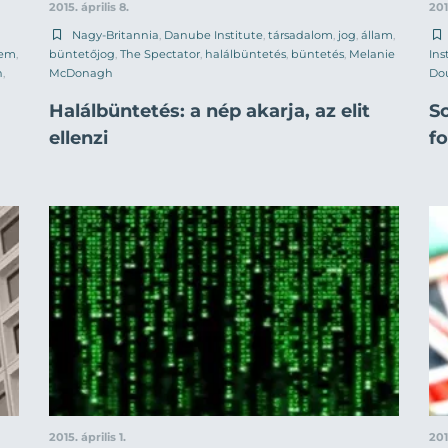
2015. április 8.
201
Nagy-Britannia
,
Danube Institute
,
társadalom
,
jog
,
állam
,
lem
,
büntetőjog
,
The Spectator
,
halálbüntetés
,
büntetés
,
Melanie
Ins
n
,
McDonagh
Do
Halálbüntetés: a nép akarja, az elit
Sc
ellenzi
f
2015. április 1.
201