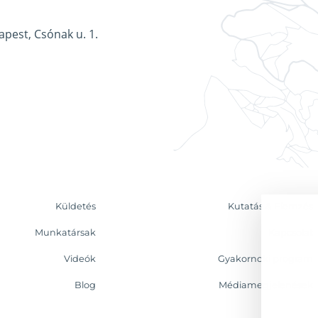
apest, Csónak u. 1.
Küldetés
Kutatás & Elemzés
Munkatársak
Kapcsolat
Videók
Gyakornoki program
Blog
Médiamegjelenések