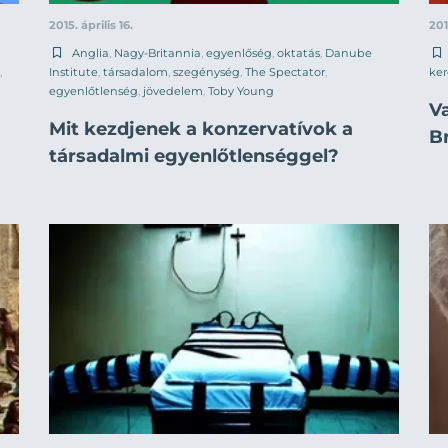
2015. április 16.
201
Anglia
,
Nagy-Britannia
,
egyenlőség
,
oktatás
,
Danube
,
Institute
,
társadalom
,
szegénység
,
The Spectator
,
ke
egyenlőtlenség
,
jövedelem
,
Toby Young
Va
Mit kezdjenek a konzervatívok a
B
társadalmi egyenlőtlenséggel?