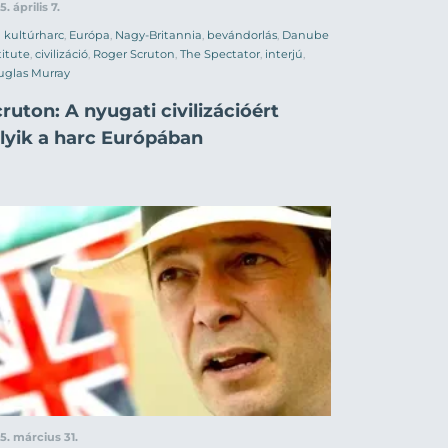
5. április 7.
kultúrharc
,
Európa
,
Nagy-Britannia
,
bevándorlás
,
Danube
titute
,
civilizáció
,
Roger Scruton
,
The Spectator
,
interjú
,
uglas Murray
ruton: A nyugati civilizációért
olyik a harc Európában
5. március 31.