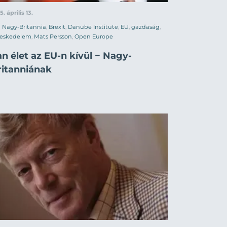
5. április 13.
Nagy-Britannia
,
Brexit
,
Danube Institute
,
EU
,
gazdaság
,
reskedelem
,
Mats Persson
,
Open Europe
n élet az EU-n kívül − Nagy-
ritanniának