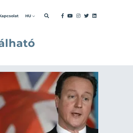
Kapcsolat
HU
álható