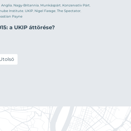
Anglia
,
Nagy-Britannia
,
Munkáspárt
,
Konzervatív Párt
,
ube Institute
,
UKIP
,
Nigel Farage
,
The Spectator
,
bastian Payne
15: a UKIP áttörése?
Utolsó