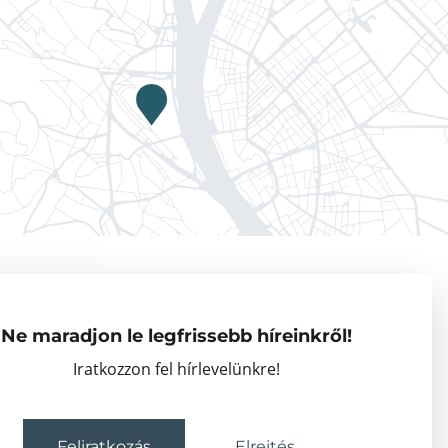
Adatkezelési tájékoztató
Vendégkutatók
Ne maradjon le legfrissebb híreinkről!
Partnerszervezetek
Iratkozzon fel hírlevelünkre!
Események
Feliratkozás
Elrejtés