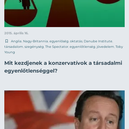
2015. április 16.
Anglia
,
Nagy-Britannia
,
egyenlőség
,
oktatás
,
Danube Institute
,
társadalom
,
szegénység
,
The Spectator
,
egyenlőtlenség
,
jövedelem
,
Toby
Young
Mit kezdjenek a konzervatívok a társadalmi
egyenlőtlenséggel?