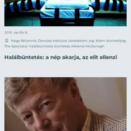
2015. április 8.
Nagy-Britannia
,
Danube Institute
,
társadalom
,
jog
,
állam
,
büntetőjog
,
The Spectator
,
halálbüntetés
,
büntetés
,
Melanie McDonagh
Halálbüntetés: a nép akarja, az elit ellenzi