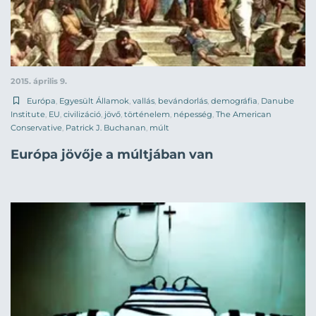
2015. április 9.
Európa
,
Egyesült Államok
,
vallás
,
bevándorlás
,
demográfia
,
Danube
Institute
,
EU
,
civilizáció
,
jövő
,
történelem
,
népesség
,
The American
Conservative
,
Patrick J. Buchanan
,
múlt
Európa jövője a múltjában van