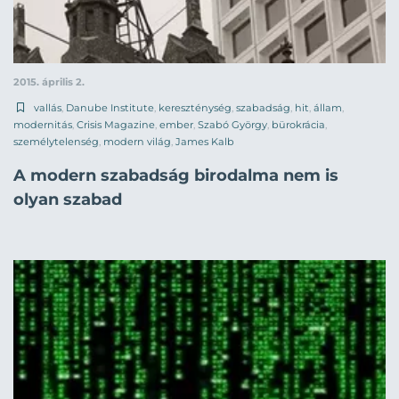
2015. április 2.
vallás
,
Danube Institute
,
kereszténység
,
szabadság
,
hit
,
állam
,
modernitás
,
Crisis Magazine
,
ember
,
Szabó György
,
bürokrácia
,
személytelenség
,
modern világ
,
James Kalb
A modern szabadság birodalma nem is
olyan szabad