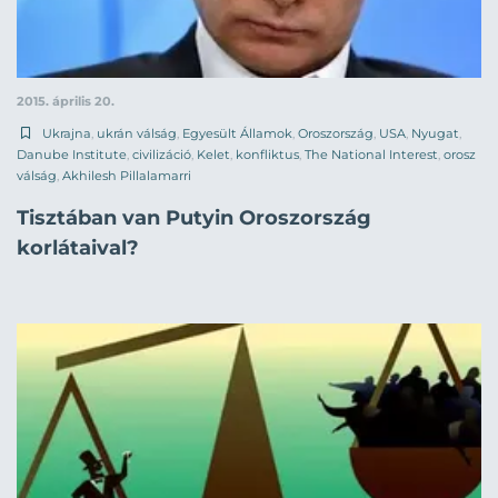
2015. április 20.
Ukrajna
,
ukrán válság
,
Egyesült Államok
,
Oroszország
,
USA
,
Nyugat
,
Danube Institute
,
civilizáció
,
Kelet
,
konfliktus
,
The National Interest
,
orosz
válság
,
Akhilesh Pillalamarri
Tisztában van Putyin Oroszország
korlátaival?