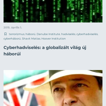
2015. április 1.
terrorizmus
,
háború
,
Danube Institute
,
hadviselés
,
cyberhadviselés
,
cyberháború
,
Shavit Matias
,
Hoover Institution
Cyberhadviselés: a globalizált világ új
háborúi