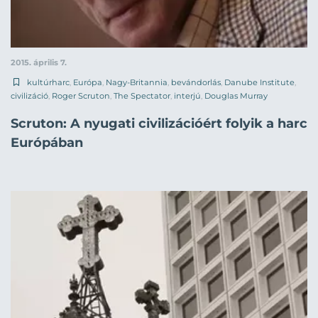
2015. április 7.
kultúrharc
,
Európa
,
Nagy-Britannia
,
bevándorlás
,
Danube Institute
,
civilizáció
,
Roger Scruton
,
The Spectator
,
interjú
,
Douglas Murray
Scruton: A nyugati civilizációért folyik a harc
Európában