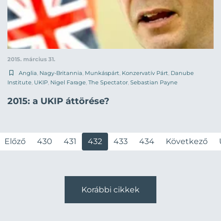
2015. március 31.
Anglia
,
Nagy-Britannia
,
Munkáspárt
,
Konzervatív Párt
,
Danube
Institute
,
UKIP
,
Nigel Farage
,
The Spectator
,
Sebastian Payne
2015: a UKIP áttörése?
Előző
430
431
432
433
434
Következő
Korábbi cikkek