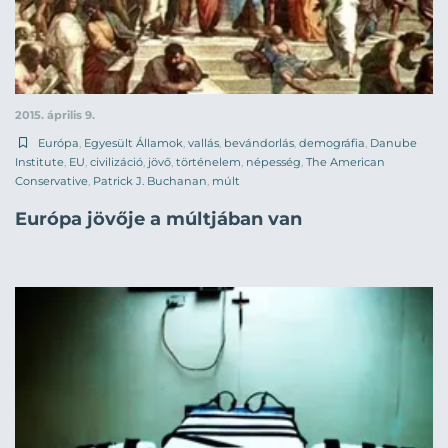
2015. április 9.
Európa
,
Egyesült Államok
,
vallás
,
bevándorlás
,
demográfia
,
Danube
Institute
,
EU
,
civilizáció
,
jövő
,
történelem
,
népesség
,
The American
Conservative
,
Patrick J. Buchanan
,
múlt
Európa jövője a múltjában van