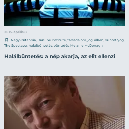
2015. április 8.
Nagy-Britannia
,
Danube Institute
,
társadalom
,
jog
,
állam
,
büntetőjog
,
The Spectator
,
halálbüntetés
,
büntetés
,
Melanie McDonagh
Halálbüntetés: a nép akarja, az elit ellenzi