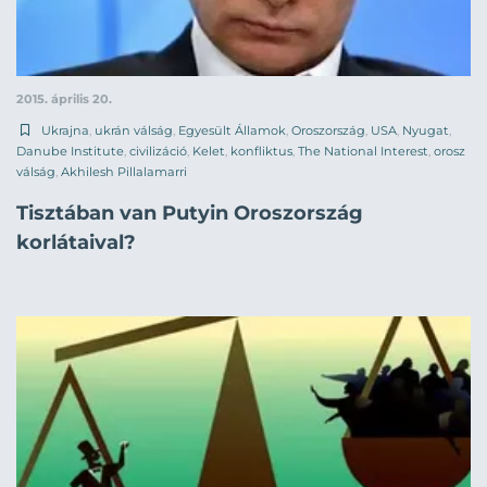
2015. április 20.
Ukrajna
,
ukrán válság
,
Egyesült Államok
,
Oroszország
,
USA
,
Nyugat
,
Danube Institute
,
civilizáció
,
Kelet
,
konfliktus
,
The National Interest
,
orosz
válság
,
Akhilesh Pillalamarri
Tisztában van Putyin Oroszország
korlátaival?