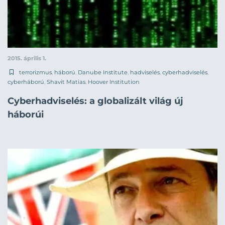
2015. április 1.
terrorizmus
,
háború
,
Danube Institute
,
hadviselés
,
cyberhadviselés
,
cyberháború
,
Shavit Matias
,
Hoover Institution
Cyberhadviselés: a globalizált világ új
háborúi