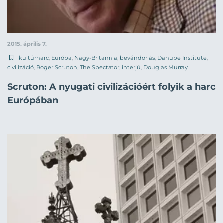
2015. április 7.
kultúrharc
,
Európa
,
Nagy-Britannia
,
bevándorlás
,
Danube Institute
,
civilizáció
,
Roger Scruton
,
The Spectator
,
interjú
,
Douglas Murray
Scruton: A nyugati civilizációért folyik a harc
Európában