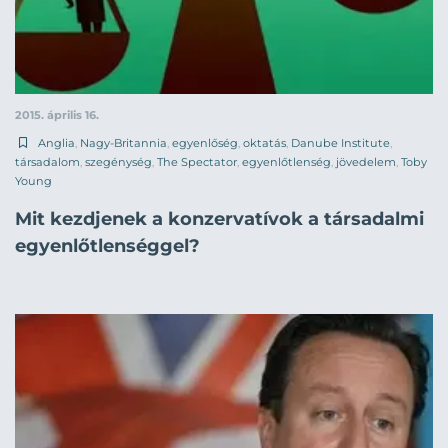
2015. április 16.
Anglia
,
Nagy-Britannia
,
egyenlőség
,
oktatás
,
Danube Institute
,
társadalom
,
szegénység
,
The Spectator
,
egyenlőtlenség
,
jövedelem
,
Toby
Young
Mit kezdjenek a konzervatívok a társadalmi
egyenlőtlenséggel?