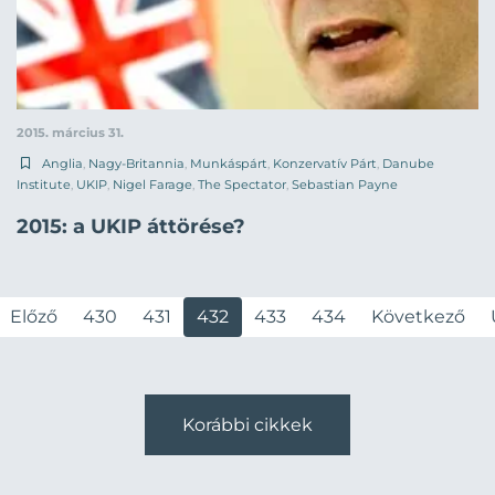
2015. március 31.
Anglia
,
Nagy-Britannia
,
Munkáspárt
,
Konzervatív Párt
,
Danube
Institute
,
UKIP
,
Nigel Farage
,
The Spectator
,
Sebastian Payne
2015: a UKIP áttörése?
Előző
430
431
432
433
434
Következő
Korábbi cikkek