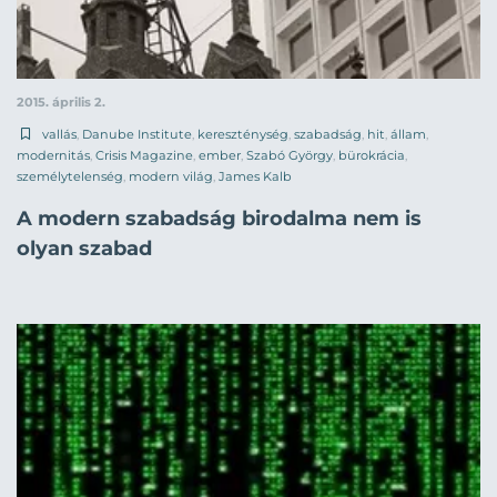
2015. április 2.
vallás
,
Danube Institute
,
kereszténység
,
szabadság
,
hit
,
állam
,
modernitás
,
Crisis Magazine
,
ember
,
Szabó György
,
bürokrácia
,
személytelenség
,
modern világ
,
James Kalb
A modern szabadság birodalma nem is
olyan szabad