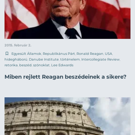
2015. február 2.
Egyesült Államok
,
Republikánus Párt
,
Ronald Reagan
,
USA
,
hidegháború
,
Danube Institute
,
történelem
,
Intercollegiate Review
,
retorika
,
beszéd
,
szónoklat
,
Lee Edwards
Miben rejlett Reagan beszédeinek a sikere?