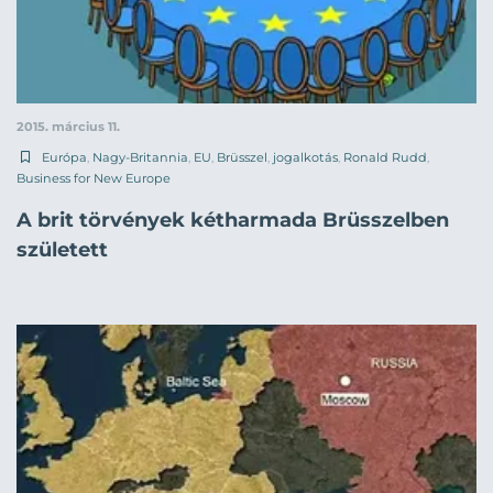
2015. március 11.
Európa
,
Nagy-Britannia
,
EU
,
Brüsszel
,
jogalkotás
,
Ronald Rudd
,
Business for New Europe
A brit törvények kétharmada Brüsszelben
született