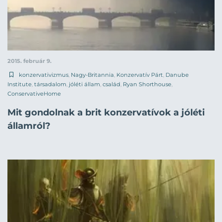
2015. február 9.
konzervativizmus
,
Nagy-Britannia
,
Konzervatív Párt
,
Danube
Institute
,
társadalom
,
jóléti állam
,
család
,
Ryan Shorthouse
,
ConservativeHome
Mit gondolnak a brit konzervatívok a jóléti
államról?