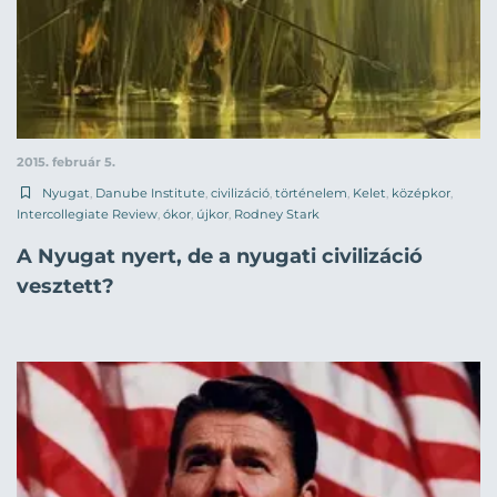
2015. február 5.
Nyugat
,
Danube Institute
,
civilizáció
,
történelem
,
Kelet
,
középkor
,
Intercollegiate Review
,
ókor
,
újkor
,
Rodney Stark
A Nyugat nyert, de a nyugati civilizáció
vesztett?