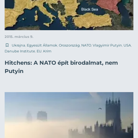
2015. március 9.
Ukrajna
,
Egyesült Államok
,
Oroszország
,
NATO
,
Vlagyimir Putyin
,
USA
,
Danube Institute
,
EU
,
Krím
Hitchens: A NATO épít birodalmat, nem
Putyin