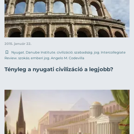
2015. január 22.
Nyugat
,
Danube Institute
,
civilizáció
,
szabadság
,
jog
,
Intercollegiate
Review
,
szokás
,
emberi jog
,
Angelo M. Codevilla
Tényleg a nyugati civilizáció a legjobb?