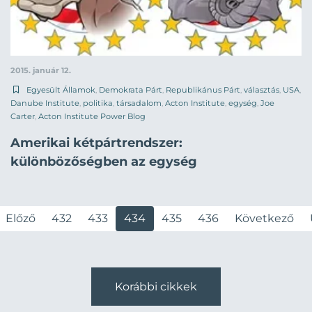
2015. január 12.
Egyesült Államok
,
Demokrata Párt
,
Republikánus Párt
,
választás
,
USA
,
Danube Institute
,
politika
,
társadalom
,
Acton Institute
,
egység
,
Joe
Carter
,
Acton Institute Power Blog
Amerikai kétpártrendszer:
különbözőségben az egység
Előző
432
433
434
435
436
Következő
Korábbi cikkek