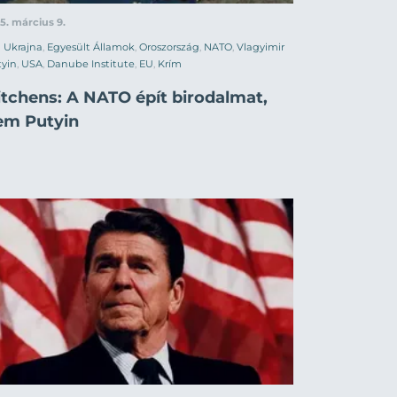
5. március 9.
Ukrajna
,
Egyesült Államok
,
Oroszország
,
NATO
,
Vlagyimir
yin
,
USA
,
Danube Institute
,
EU
,
Krím
itchens: A NATO épít birodalmat,
em Putyin