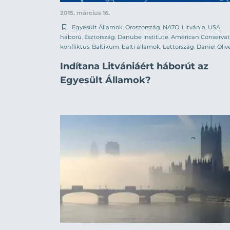
2015. március 16.
Egyesült Államok
,
Oroszország
,
NATO
,
Litvánia
,
USA
,
háború
,
Észtország
,
Danube Institute
,
American Conservat
konfliktus
,
Baltikum
,
balti államok
,
Lettország
,
Daniel Oliv
Indítana Litvániáért háborút az
Egyesült Államok?