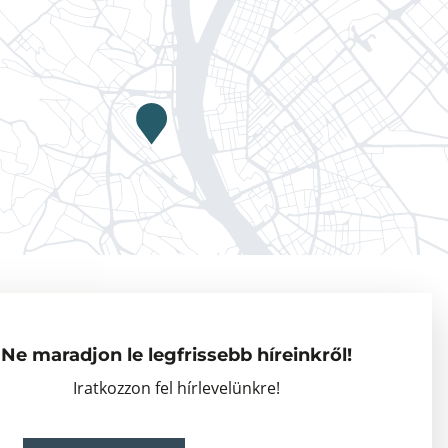
Adatkezelési tájékoztató
Vendégkutatók
Ne maradjon le legfrissebb híreinkről!
Partnerszervezetek
Iratkozzon fel hírlevelünkre!
Események