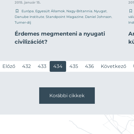
2015. január 15.
201
Európa
,
Egyesült Államok
,
Nagy-Britannia
,
Nyugat
,
Danube Institute
,
Standpoint Magazine
,
Daniel Johnson
,
vál
Turner-díj
Ins
Érdemes megmenteni a nyugati
A
civilizációt?
k
Előző
432
433
434
435
436
Következő
Korábbi cikkek