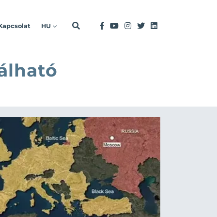
Kapcsolat
HU
álható