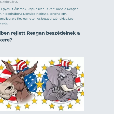
5. február 2.
Egyesült Államok
,
Republikánus Párt
,
Ronald Reagan
,
A
,
hidegháború
,
Danube Institute
,
történelem
,
ercollegiate Review
,
retorika
,
beszéd
,
szónoklat
,
Lee
wards
iben rejlett Reagan beszédeinek a
ikere?