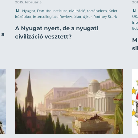
2015. február 5.
201
Nyugat
,
Danube Institute
,
civilizáció
,
történelem
,
Kelet
,
középkor
,
Intercollegiate Review
,
ókor
,
újkor
,
Rodney Stark
US
Int
A Nyugat nyert, de a nyugati
Ed
 a
civilizáció vesztett?
M
s