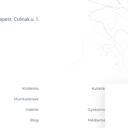
apest, Csónak u. 1.
Küldetés
Kutatás & Elemzés
Munkatársak
Kapcsolat
Videók
Gyakornoki program
Blog
Médiamegjelenések