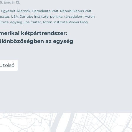
5. január 12.
Egyesült Államok
,
Demokrata Párt
,
Republikánus Párt
,
asztás
,
USA
,
Danube Institute
,
politika
,
társadalom
,
Acton
titute
,
egység
,
Joe Carter
,
Acton Institute Power Blog
merikai kétpártrendszer:
ülönbözőségben az egység
Utolsó