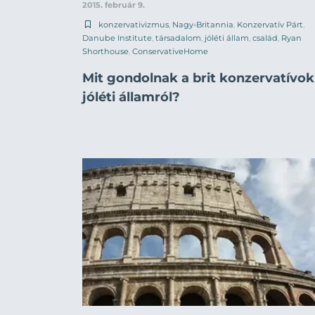
2015. február 9.
konzervativizmus
,
Nagy-Britannia
,
Konzervatív Párt
,
Danube Institute
,
társadalom
,
jóléti állam
,
család
,
Ryan
Shorthouse
,
ConservativeHome
Mit gondolnak a brit konzervatívok
jóléti államról?