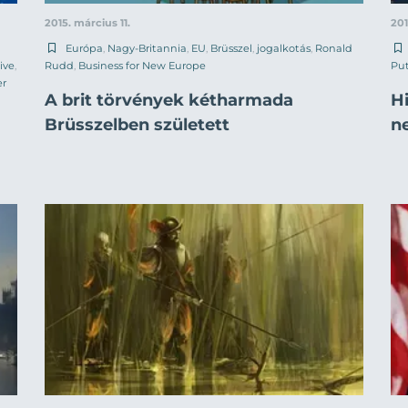
2015. március 11.
201
Európa
,
Nagy-Britannia
,
EU
,
Brüsszel
,
jogalkotás
,
Ronald
ive
,
Rudd
,
Business for New Europe
Put
er
A brit törvények kétharmada
H
Brüsszelben született
n