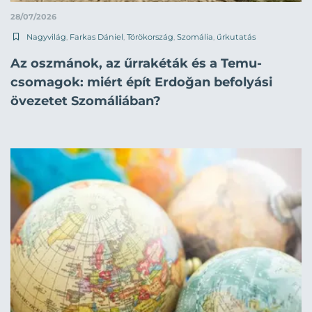
28/07/2026
Nagyvilág
,
Farkas Dániel
,
Törökország
,
Szomália
,
űrkutatás
Az oszmánok, az űrrakéták és a Temu-
csomagok: miért épít Erdoğan befolyási
övezetet Szomáliában?