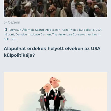
04/05/2015
Egyesült Államok
,
Szaúd-Arábia
,
Irán
,
Közel-Kelet
,
külpolitika
,
USA
,
háború
,
Danube Institute
,
Jemen
,
The American Conservative
,
Noah
Millmann
Alapulhat érdekek helyett elveken az USA
külpolitikája?