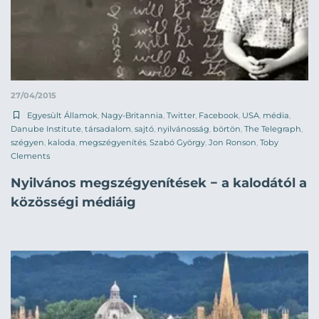
27/04/2015
Egyesült Államok
,
Nagy-Britannia
,
Twitter
,
Facebook
,
USA
,
média
,
Danube Institute
,
társadalom
,
sajtó
,
nyilvánosság
,
börtön
,
The Telegraph
,
szégyen
,
kaloda
,
megszégyenítés
,
Szabó György
,
Jon Ronson
,
Toby
Clements
Nyilvános megszégyenítések − a kalodától a
közösségi médiáig