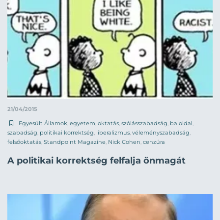
21/04/2015
Egyesült Államok
,
egyetem
,
oktatás
,
szólásszabadság
,
baloldal
,
szabadság
,
politikai korrektség
,
liberalizmus
,
véleményszabadság
,
felsőoktatás
,
Standpoint Magazine
,
Nick Cohen
,
cenzúra
A politikai korrektség felfalja önmagát