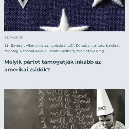
28/04/2015
Egyesült Államok
,
Izrael
,
jobboldal
,
USA
,
Danube Institute
,
baloldal
,
zsidóság
,
National Review
,
Jonah Goldberg
,
zsidó
,
Steve King
Melyik pártot támogatják inkább az
amerikai zsidók?