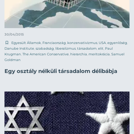
30/04/2015
Egyesült Államok
,
Franciaország
,
konzervativizmus
,
USA
,
egyenlőség
,
Danube Institute
,
szabadság
,
liberalizmus
,
társadalom
,
elit
,
Paul
Krugman
,
The American Conservative
,
hierarchia
,
meritokrácia
,
Samuel
Goldman
Egy osztály nélküli társadalom délibábja