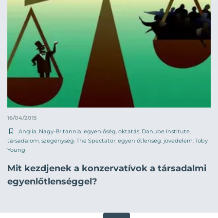
16/04/2015
Anglia
,
Nagy-Britannia
,
egyenlőség
,
oktatás
,
Danube Institute
,
társadalom
,
szegénység
,
The Spectator
,
egyenlőtlenség
,
jövedelem
,
Toby
Young
Mit kezdjenek a konzervatívok a társadalmi
egyenlőtlenséggel?