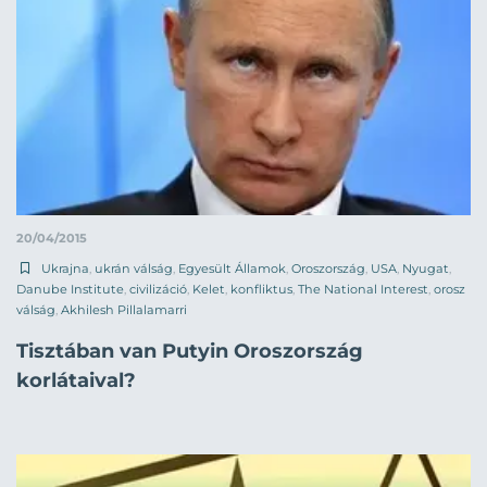
20/04/2015
Ukrajna
,
ukrán válság
,
Egyesült Államok
,
Oroszország
,
USA
,
Nyugat
,
Danube Institute
,
civilizáció
,
Kelet
,
konfliktus
,
The National Interest
,
orosz
válság
,
Akhilesh Pillalamarri
Tisztában van Putyin Oroszország
korlátaival?