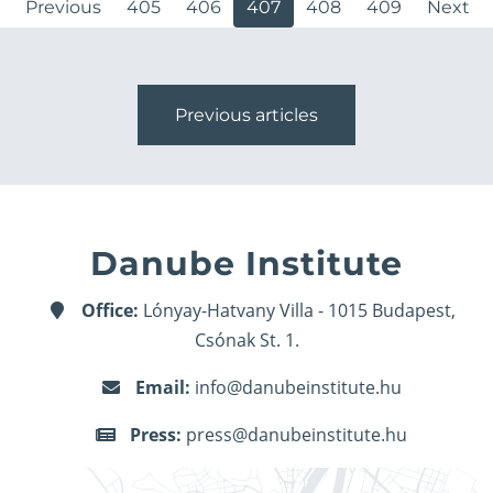
Previous
405
406
407
408
409
Next
Previous articles
Danube Institute
Office:
Lónyay-Hatvany Villa - 1015 Budapest,
Csónak St. 1.
Email:
info@danubeinstitute.hu
Press:
press@danubeinstitute.hu