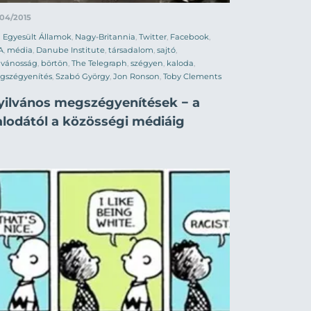
/04/2015
Egyesült Államok
,
Nagy-Britannia
,
Twitter
,
Facebook
,
A
,
média
,
Danube Institute
,
társadalom
,
sajtó
,
lvánosság
,
börtön
,
The Telegraph
,
szégyen
,
kaloda
,
gszégyenítés
,
Szabó György
,
Jon Ronson
,
Toby Clements
yilvános megszégyenítések − a
alodától a közösségi médiáig