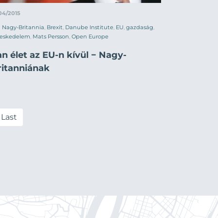
04/2015
Nagy-Britannia
,
Brexit
,
Danube Institute
,
EU
,
gazdaság
,
reskedelem
,
Mats Persson
,
Open Europe
n élet az EU-n kívül − Nagy-
ritanniának
Last