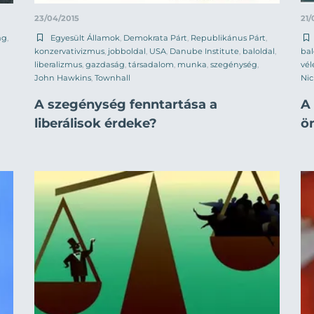
23/04/2015
21/
ág
,
Egyesült Államok
,
Demokrata Párt
,
Republikánus Párt
,
konzervativizmus
,
jobboldal
,
USA
,
Danube Institute
,
baloldal
,
bal
liberalizmus
,
gazdaság
,
társadalom
,
munka
,
szegénység
,
vé
John Hawkins
,
Townhall
Ni
A szegénység fenntartása a
A 
liberálisok érdeke?
ö