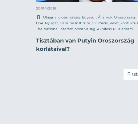
20/04/2015
Ukrajna
,
ukrán válság
,
Egyesült Államok
,
Oroszország
,
USA
,
Nyugat
,
Danube Institute
,
civilizáció
,
Kelet
,
konfliktus
The National Interest
,
orosz válság
,
Akhilesh Pillalamarri
Tisztában van Putyin Oroszország
korlátaival?
First