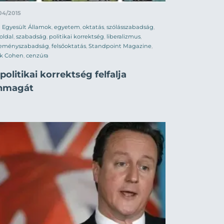
04/2015
Egyesült Államok
,
egyetem
,
oktatás
,
szólásszabadság
,
oldal
,
szabadság
,
politikai korrektség
,
liberalizmus
,
leményszabadság
,
felsőoktatás
,
Standpoint Magazine
,
ck Cohen
,
cenzúra
politikai korrektség felfalja
nmagát