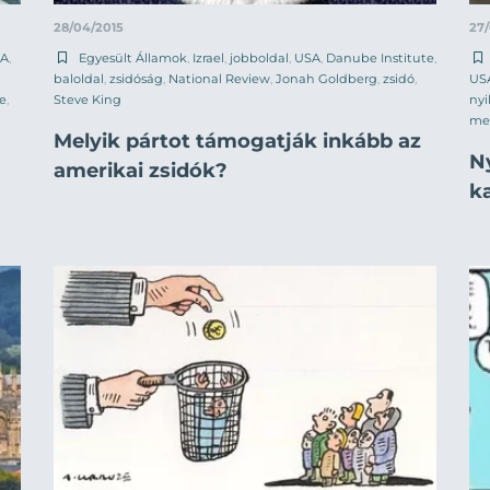
28/04/2015
27
A
,
Egyesült Államok
,
Izrael
,
jobboldal
,
USA
,
Danube Institute
,
baloldal
,
zsidóság
,
National Review
,
Jonah Goldberg
,
zsidó
,
US
e
,
Steve King
nyi
me
Melyik pártot támogatják inkább az
N
amerikai zsidók?
k