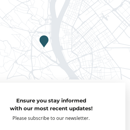
Privacy policy
Ensure you stay informed
Visiting Fellows
with our most recent updates!
Partner organisations
Please subscribe to our newsletter.
Events