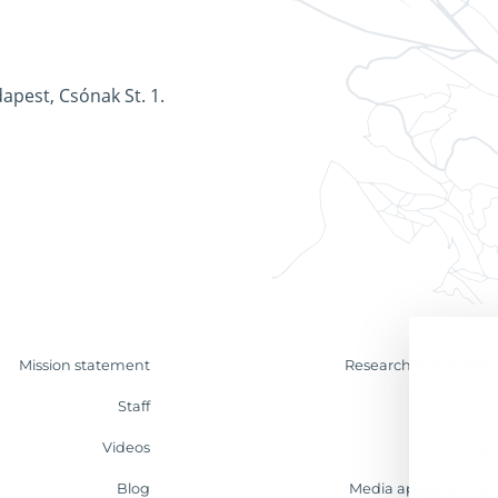
apest, Csónak St. 1.
Mission statement
Research & Analyses
Staff
Contact
Videos
Internship
Blog
Media appearances