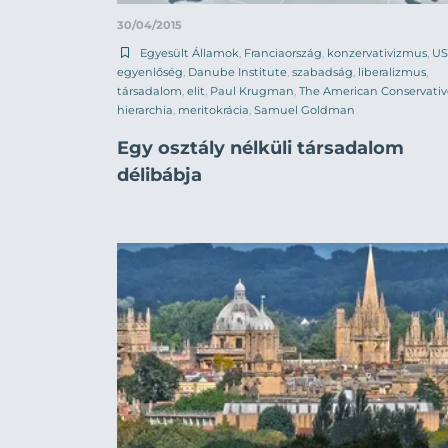
30/04/2015
Egyesült Államok
,
Franciaország
,
konzervativizmus
,
US
egyenlőség
,
Danube Institute
,
szabadság
,
liberalizmus
,
társadalom
,
elit
,
Paul Krugman
,
The American Conservativ
hierarchia
,
meritokrácia
,
Samuel Goldman
Egy osztály nélküli társadalom
délibábja