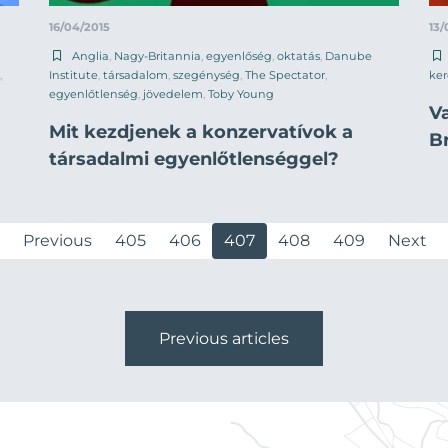
16/04/2015
13/
Anglia
,
Nagy-Britannia
,
egyenlőség
,
oktatás
,
Danube
,
Institute
,
társadalom
,
szegénység
,
The Spectator
,
ke
egyenlőtlenség
,
jövedelem
,
Toby Young
Va
Mit kezdjenek a konzervatívok a
B
társadalmi egyenlőtlenséggel?
Previous
405
406
407
408
409
Next
Previous articles