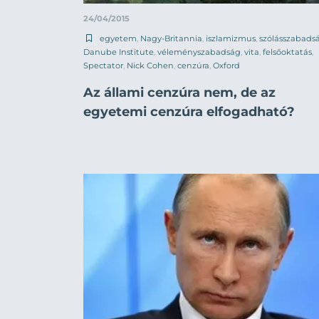
24/04/2015
egyetem
,
Nagy-Britannia
,
iszlamizmus
,
szólásszabads
Danube Institute
,
véleményszabadság
,
vita
,
felsőoktatás
,
Spectator
,
Nick Cohen
,
cenzúra
,
Oxford
Az állami cenzúra nem, de az
egyetemi cenzúra elfogadható?