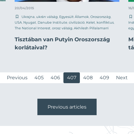
20/04/2015
16/
Ukrajna
,
ukrán válság
,
Egyesült Államok
,
Oroszország
,
USA
,
Nyugat
,
Danube Institute
,
civilizáció
,
Kelet
,
konfliktus
,
Ins
The National Interest
,
orosz válság
,
Akhilesh Pillalamarri
eg
Tisztában van Putyin Oroszország
M
korlátaival?
t
Previous
405
406
407
408
409
Next
Previous articles