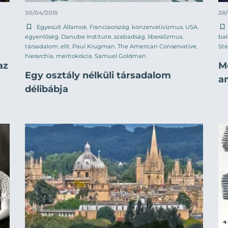
30/04/2015
28
Egyesült Államok
,
Franciaország
,
konzervativizmus
,
USA
,
egyenlőség
,
Danube Institute
,
szabadság
,
liberalizmus
,
bal
társadalom
,
elit
,
Paul Krugman
,
The American Conservative
,
Ste
hierarchia
,
meritokrácia
,
Samuel Goldman
az
M
Egy osztály nélküli társadalom
a
délibábja