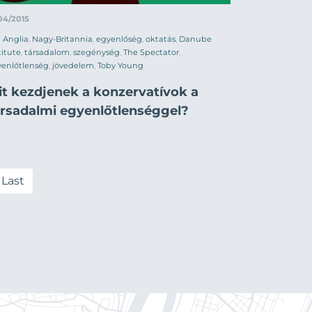
04/2015
Anglia
,
Nagy-Britannia
,
egyenlőség
,
oktatás
,
Danube
titute
,
társadalom
,
szegénység
,
The Spectator
,
yenlőtlenség
,
jövedelem
,
Toby Young
it kezdjenek a konzervatívok a
ársadalmi egyenlőtlenséggel?
Last