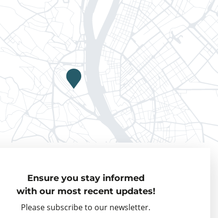
Privacy policy
Ensure you stay informed
Visiting Fellows
with our most recent updates!
Partner organisations
Please subscribe to our newsletter.