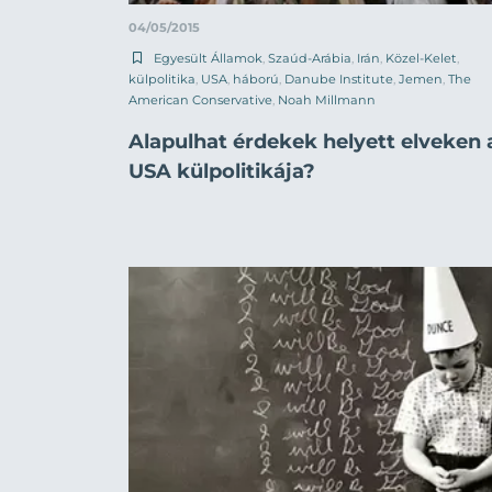
04/05/2015
Egyesült Államok
,
Szaúd-Arábia
,
Irán
,
Közel-Kelet
,
külpolitika
,
USA
,
háború
,
Danube Institute
,
Jemen
,
The
American Conservative
,
Noah Millmann
Alapulhat érdekek helyett elveken 
USA külpolitikája?