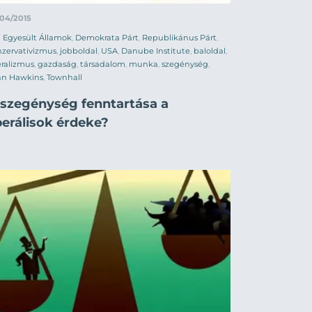
/04/2015
Egyesült Államok
,
Demokrata Párt
,
Republikánus Párt
,
zervativizmus
,
jobboldal
,
USA
,
Danube Institute
,
baloldal
,
eralizmus
,
gazdaság
,
társadalom
,
munka
,
szegénység
,
hn Hawkins
,
Townhall
 szegénység fenntartása a
berálisok érdeke?