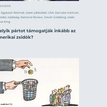
/04/2015
Egyesült Államok
,
Izrael
,
jobboldal
,
USA
,
Danube Institute
,
oldal
,
zsidóság
,
National Review
,
Jonah Goldberg
,
zsidó
,
ve King
elyik pártot támogatják inkább az
merikai zsidók?