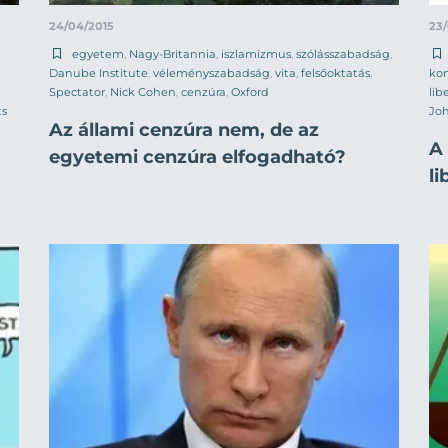
24/04/2015
23
egyetem
,
Nagy-Britannia
,
iszlamizmus
,
szólásszabadság
,
Danube Institute
,
véleményszabadság
,
vita
,
felsőoktatás
,
kon
Spectator
,
Nick Cohen
,
cenzúra
,
Oxford
lib
ts
Jo
Az állami cenzúra nem, de az
A
egyetemi cenzúra elfogadható?
li