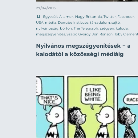
27/04/2015
Egyesült Államok
,
Nagy-Britannia
,
Twitter
,
Facebook
,
USA
,
média
,
Danube Institute
,
társadalom
,
sajtó
,
nyilvánosság
,
börtön
,
The Telegraph
,
szégyen
,
kaloda
,
megszégyenítés
,
Szabó György
,
Jon Ronson
,
Toby Clemen
Nyilvános megszégyenítések − a
kalodától a közösségi médiáig