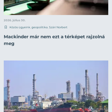
2026. július 30.
Közös ügyeink
,
geopolitika
,
Szári Norbert
Mackinder már nem ezt a térképet rajzolná
meg