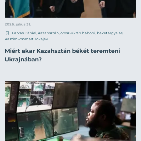
2026. július 31.
Farkas Dániel
,
Kazahsztán
,
orosz-ukrán háború
,
béketárgyalás
,
Kaszim-Zsomart Tokajev
Miért akar Kazahsztán békét teremteni
Ukrajnában?