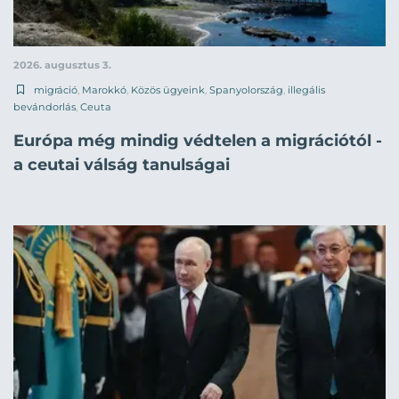
2026. augusztus 3.
migráció
,
Marokkó
,
Közös ügyeink
,
Spanyolország
,
illegális
bevándorlás
,
Ceuta
Európa még mindig védtelen a migrációtól -
a ceutai válság tanulságai