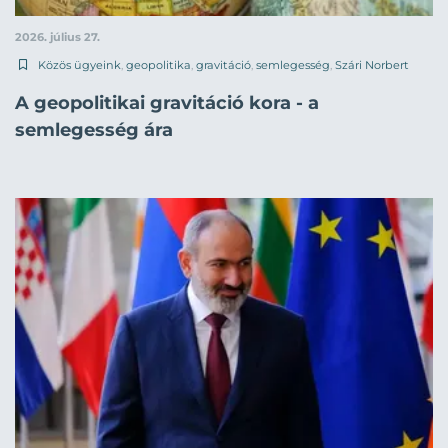
2026. július 27.
Közös ügyeink
,
geopolitika
,
gravitáció
,
semlegesség
,
Szári Norbert
A geopolitikai gravitáció kora - a
semlegesség ára