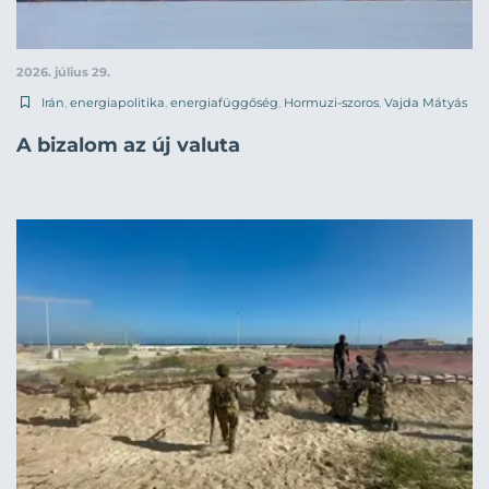
2026. július 29.
Irán
,
energiapolitika
,
energiafüggőség
,
Hormuzi-szoros
,
Vajda Mátyás
A bizalom az új valuta