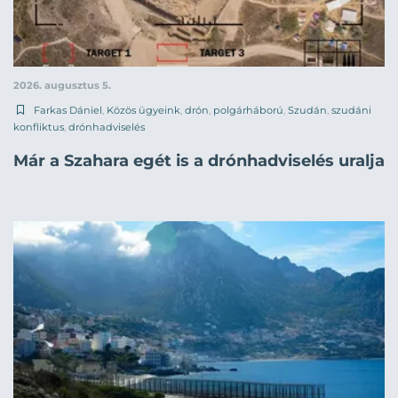
2026. augusztus 5.
Farkas Dániel
,
Közös ügyeink
,
drón
,
polgárháború
,
Szudán
,
szudáni
konfliktus
,
drónhadviselés
Már a Szahara egét is a drónhadviselés uralja