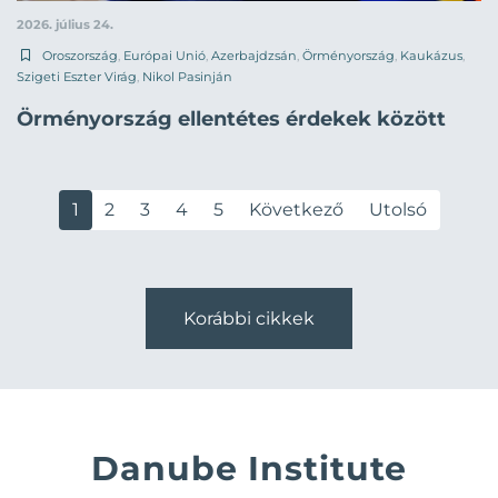
2026. július 24.
Oroszország
,
Európai Unió
,
Azerbajdzsán
,
Örményország
,
Kaukázus
,
Szigeti Eszter Virág
,
Nikol Pasinján
Örményország ellentétes érdekek között
1
2
3
4
5
Következő
Utolsó
Korábbi cikkek
Danube Institute