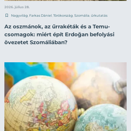
2026. július 28.
Nagyvilág
,
Farkas Dániel
,
Törökország
,
Szomália
,
űrkutatás
Az oszmánok, az űrrakéták és a Temu-
csomagok: miért épít Erdoğan befolyási
övezetet Szomáliában?