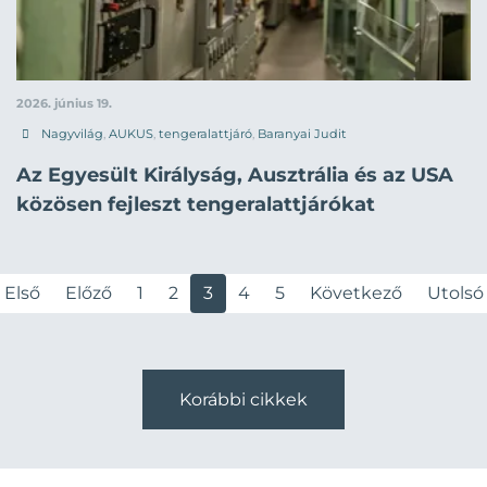
2026. június 19.
Nagyvilág
,
AUKUS
,
tengeralattjáró
,
Baranyai Judit
Az Egyesült Királyság, Ausztrália és az USA
közösen fejleszt tengeralattjárókat
Első
Előző
1
2
3
4
5
Következő
Utolsó
Korábbi cikkek