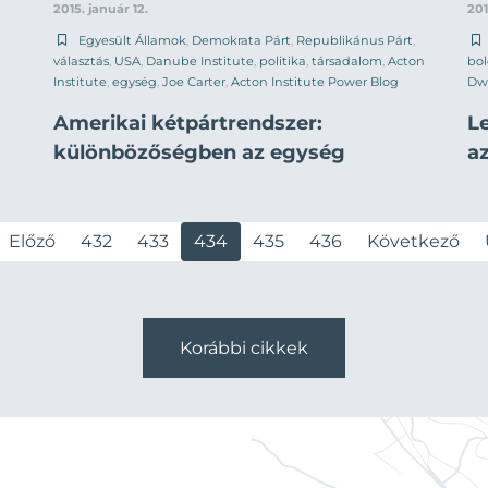
2015. január 12.
201
Egyesült Államok
,
Demokrata Párt
,
Republikánus Párt
,
választás
,
USA
,
Danube Institute
,
politika
,
társadalom
,
Acton
bo
Institute
,
egység
,
Joe Carter
,
Acton Institute Power Blog
Dw
Amerikai kétpártrendszer:
L
különbözőségben az egység
a
Előző
432
433
434
435
436
Következő
Korábbi cikkek