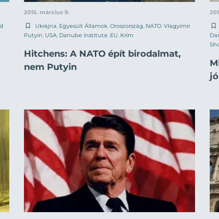
2015. március 9.
201
ld
Ukrajna
,
Egyesült Államok
,
Oroszország
,
NATO
,
Vlagyimir
Putyin
,
USA
,
Danube Institute
,
EU
,
Krím
Dan
Sh
Hitchens: A NATO épít birodalmat,
M
nem Putyin
jó