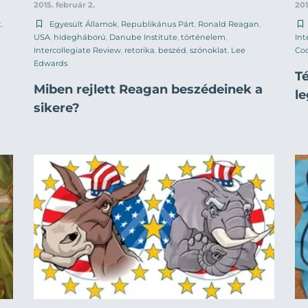
2015. február 2.
201
t
,
Egyesült Államok
,
Republikánus Párt
,
Ronald Reagan
,
USA
,
hidegháború
,
Danube Institute
,
történelem
,
Int
Intercollegiate Review
,
retorika
,
beszéd
,
szónoklat
,
Lee
Cod
Edwards
Té
Miben rejlett Reagan beszédeinek a
l
sikere?