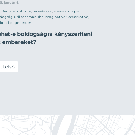
5. január 8.
Danube Institute
,
társadalom
,
erőszak
,
utópia
,
ldogság
,
utilitarizmus
,
The Imaginative Conservative
,
ight Longenecker
ehet-e boldogságra kényszeríteni
z embereket?
Utolsó