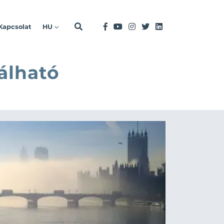
Kapcsolat
HU
álható