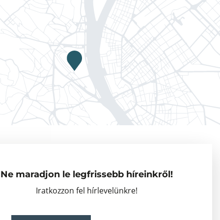
Adatkezelési tájékoztató
Vendégkutatók
Ne maradjon le legfrissebb híreinkről!
Partnerszervezetek
Iratkozzon fel hírlevelünkre!
Események