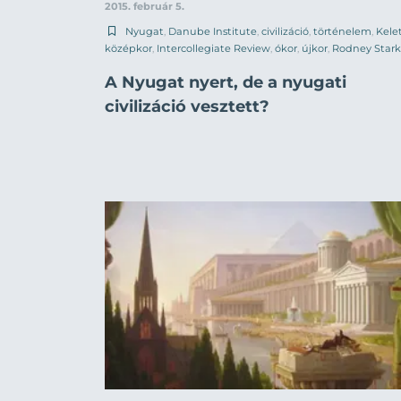
2015. február 5.
Nyugat
,
Danube Institute
,
civilizáció
,
történelem
,
Kele
középkor
,
Intercollegiate Review
,
ókor
,
újkor
,
Rodney Stark
A Nyugat nyert, de a nyugati
civilizáció vesztett?