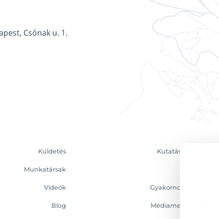
apest, Csónak u. 1.
Küldetés
Kutatás & Elemzés
Munkatársak
Kapcsolat
Videók
Gyakornoki program
Blog
Médiamegjelenések