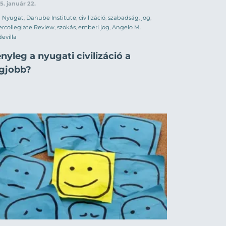
5. január 22.
Nyugat
,
Danube Institute
,
civilizáció
,
szabadság
,
jog
,
ercollegiate Review
,
szokás
,
emberi jog
,
Angelo M.
evilla
nyleg a nyugati civilizáció a
egjobb?