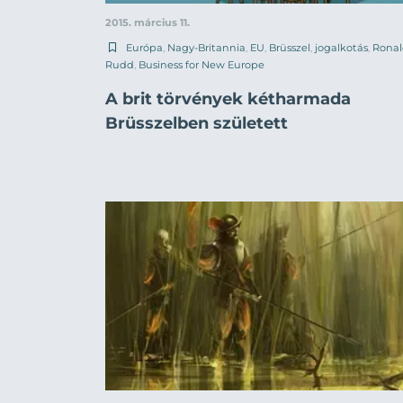
2015. március 11.
Európa
,
Nagy-Britannia
,
EU
,
Brüsszel
,
jogalkotás
,
Rona
Rudd
,
Business for New Europe
A brit törvények kétharmada
Brüsszelben született