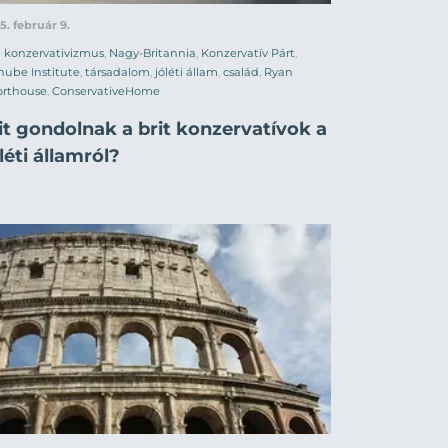
5. február 9.
konzervativizmus
,
Nagy-Britannia
,
Konzervatív Párt
,
ube Institute
,
társadalom
,
jóléti állam
,
család
,
Ryan
orthouse
,
ConservativeHome
it gondolnak a brit konzervatívok a
léti államról?