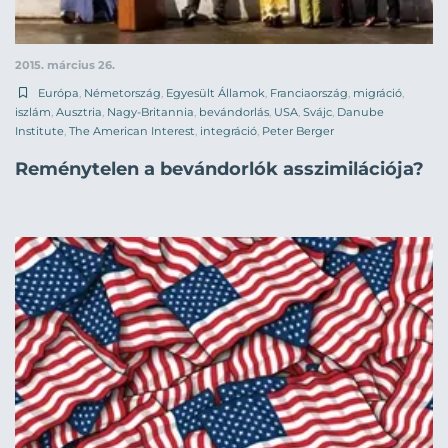
2015. március 26.
Európa
,
Németország
,
Egyesült Államok
,
Franciaország
,
migráció
,
iszlám
,
Ausztria
,
Nagy-Britannia
,
bevándorlás
,
USA
,
Svájc
,
Danube
Institute
,
The American Interest
,
integráció
,
Peter Berger
Reménytelen a bevándorlók asszimilációja?