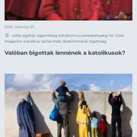
2015. március 27.
vallás
,
egyház
,
egyenlőség
,
katolicizmus
,
kereszténység
,
hit
,
Crisis
Magazine
,
katolikus
,
James Kalb
,
diszkrimináció
,
bigottság
Valóban bigottak lennének a katolikusok?