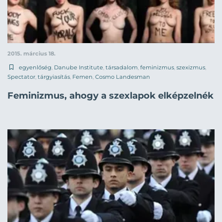
2015. március 18.
egyenlőség
,
Danube Institute
,
társadalom
,
feminizmus
,
szexizmus
,
Spectator
,
tárgyiasítás
,
Femen
,
Cosmo Landesman
Feminizmus, ahogy a szexlapok elképzelnék