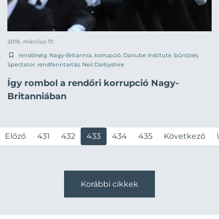
2015. március 17.
rendőrség
,
Nagy-Britannia
,
korrupció
,
Danube Institute
,
bűnözés
,
Spectator
,
rendfenntartás
,
Neil Darbyshire
Így rombol a rendőri korrupció Nagy-
Britanniában
Előző
431
432
433
434
435
Következő
Korábbi cikkek