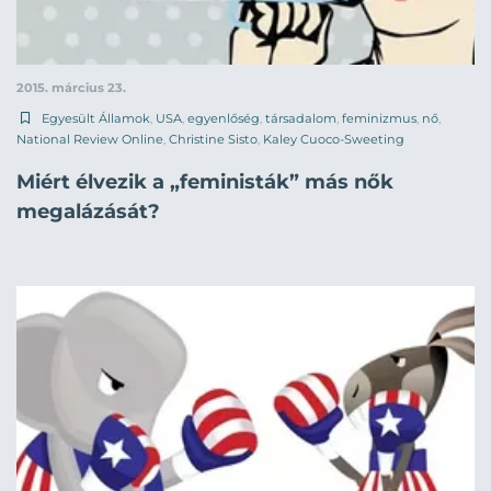
2015. március 23.
Egyesült Államok
,
USA
,
egyenlőség
,
társadalom
,
feminizmus
,
nő
,
National Review Online
,
Christine Sisto
,
Kaley Cuoco-Sweeting
Miért élvezik a „feministák” más nők
megalázását?