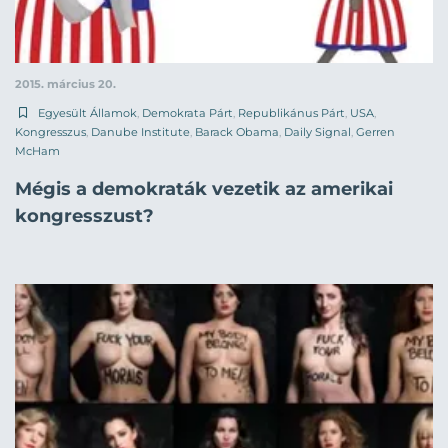
2015. március 20.
Egyesült Államok
,
Demokrata Párt
,
Republikánus Párt
,
USA
,
Kongresszus
,
Danube Institute
,
Barack Obama
,
Daily Signal
,
Gerren
McHam
Mégis a demokraták vezetik az amerikai
kongresszust?