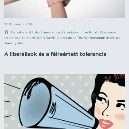
2015. március 24.
Danube Institute
,
liberalizmus
,
társadalom
,
The Public Discourse
,
tolerancia
,
türelem
,
John Rawls
,
John Locke
,
The Witherspoon Institute
,
Jeremy Neill
A liberálisok és a félreértett tolerancia