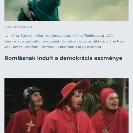
2015. március 30.
Kína
,
Egyesült Államok
,
Oroszország
,
Afrika
,
Törökország
,
USA
,
demokrácia
,
autoriter rendszerek
,
Danube Institute
,
diktatúra
,
The New
York Times
,
Stanford
,
Thomas L. Friedman
,
Larry Diamond
Romlásnak indult a demokrácia eszménye