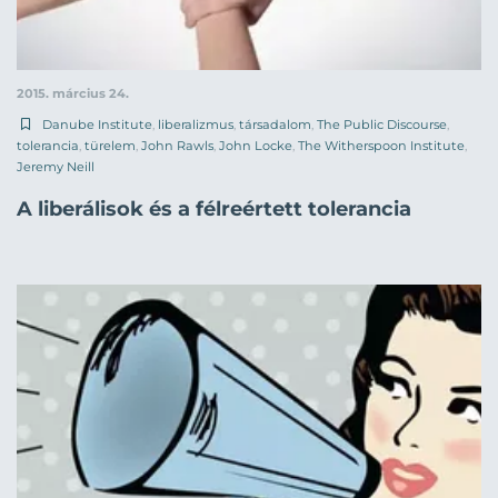
2015. március 24.
Danube Institute
,
liberalizmus
,
társadalom
,
The Public Discourse
,
tolerancia
,
türelem
,
John Rawls
,
John Locke
,
The Witherspoon Institute
,
Jeremy Neill
A liberálisok és a félreértett tolerancia