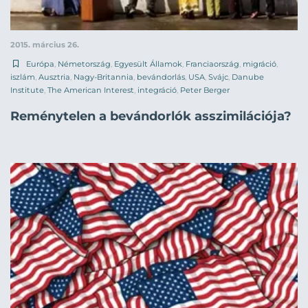
2015. március 26.
Európa
,
Németország
,
Egyesült Államok
,
Franciaország
,
migráció
,
iszlám
,
Ausztria
,
Nagy-Britannia
,
bevándorlás
,
USA
,
Svájc
,
Danube
Institute
,
The American Interest
,
integráció
,
Peter Berger
Reménytelen a bevándorlók asszimilációja?