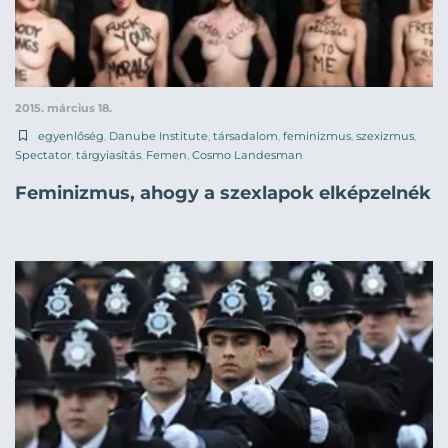
2015. március 18.
egyenlőség
,
Danube Institute
,
társadalom
,
feminizmus
,
szexizmus
,
Spectator
,
tárgyiasítás
,
Femen
,
Cosmo Landesman
Feminizmus, ahogy a szexlapok elképzelnék