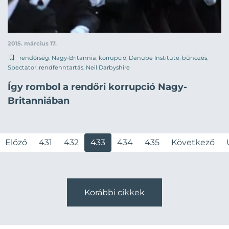
2015. március 17.
rendőrség
,
Nagy-Britannia
,
korrupció
,
Danube Institute
,
bűnözés
,
Spectator
,
rendfenntartás
,
Neil Darbyshire
Így rombol a rendőri korrupció Nagy-
Britanniában
Előző
431
432
433
434
435
Következő
Korábbi cikkek