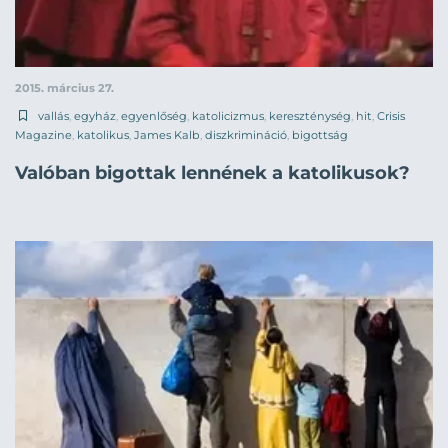
2015. március 27.
vallás
,
egyház
,
egyenlőség
,
katolicizmus
,
kereszténység
,
hit
,
Crisis
Magazine
,
katolikus
,
James Kalb
,
diszkrimináció
,
bigottság
Valóban bigottak lennének a katolikusok?