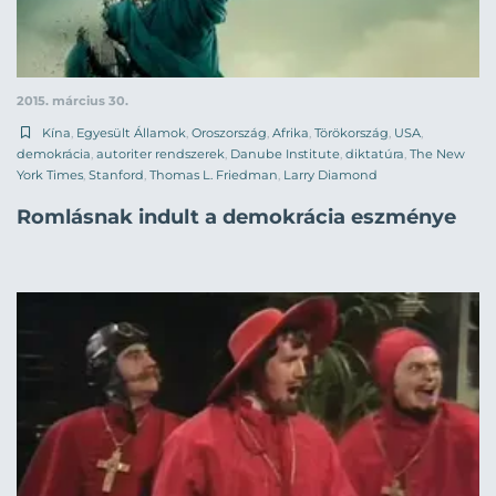
2015. március 30.
Kína
,
Egyesült Államok
,
Oroszország
,
Afrika
,
Törökország
,
USA
,
demokrácia
,
autoriter rendszerek
,
Danube Institute
,
diktatúra
,
The New
York Times
,
Stanford
,
Thomas L. Friedman
,
Larry Diamond
Romlásnak indult a demokrácia eszménye