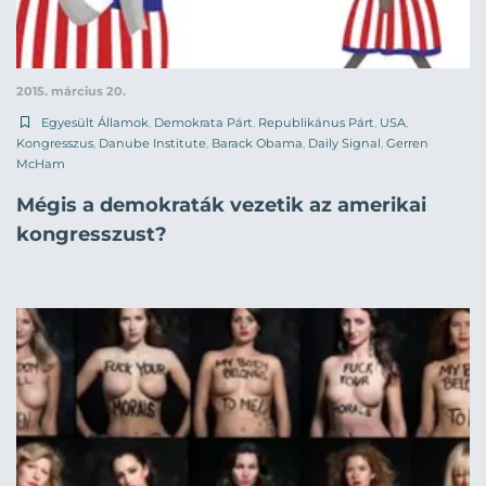
2015. március 20.
Egyesült Államok
,
Demokrata Párt
,
Republikánus Párt
,
USA
,
Kongresszus
,
Danube Institute
,
Barack Obama
,
Daily Signal
,
Gerren
McHam
Mégis a demokraták vezetik az amerikai
kongresszust?