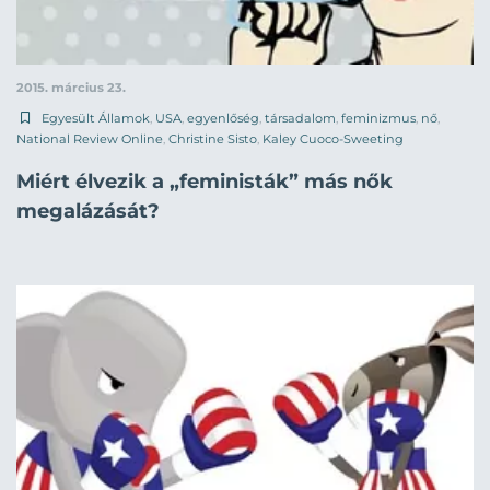
2015. március 23.
Egyesült Államok
,
USA
,
egyenlőség
,
társadalom
,
feminizmus
,
nő
,
National Review Online
,
Christine Sisto
,
Kaley Cuoco-Sweeting
Miért élvezik a „feministák” más nők
megalázását?