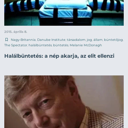
2015. április 8.
Nagy-Britannia
,
Danube Institute
,
társadalom
,
jog
,
állam
,
büntetőjog
,
The Spectator
,
halálbüntetés
,
büntetés
,
Melanie McDonagh
Halálbüntetés: a nép akarja, az elit ellenzi