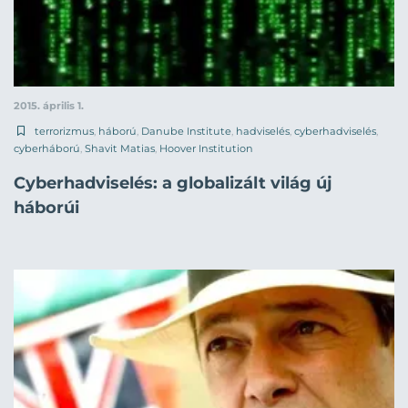
2015. április 1.
terrorizmus
,
háború
,
Danube Institute
,
hadviselés
,
cyberhadviselés
,
cyberháború
,
Shavit Matias
,
Hoover Institution
Cyberhadviselés: a globalizált világ új
háborúi