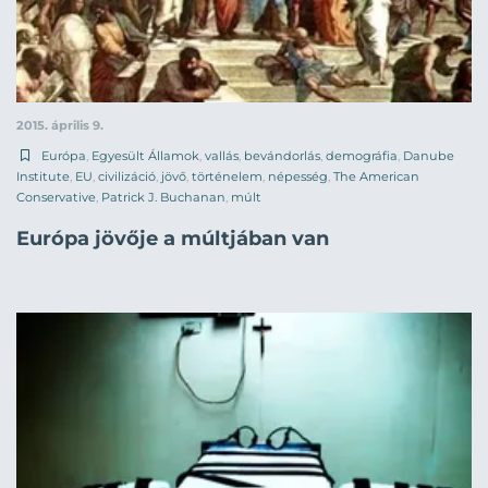
2015. április 9.
Európa
,
Egyesült Államok
,
vallás
,
bevándorlás
,
demográfia
,
Danube
Institute
,
EU
,
civilizáció
,
jövő
,
történelem
,
népesség
,
The American
Conservative
,
Patrick J. Buchanan
,
múlt
Európa jövője a múltjában van