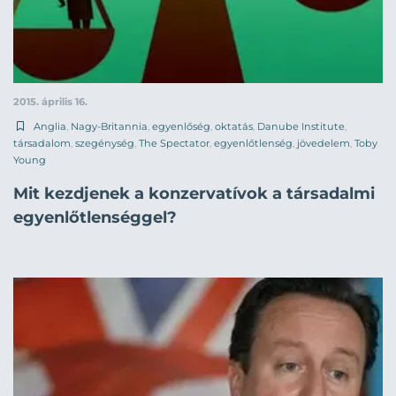
2015. április 16.
Anglia
,
Nagy-Britannia
,
egyenlőség
,
oktatás
,
Danube Institute
,
társadalom
,
szegénység
,
The Spectator
,
egyenlőtlenség
,
jövedelem
,
Toby
Young
Mit kezdjenek a konzervatívok a társadalmi
egyenlőtlenséggel?