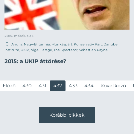
2015. március 31.
Anglia
,
Nagy-Britannia
,
Munkáspárt
,
Konzervatív Párt
,
Danube
Institute
,
UKIP
,
Nigel Farage
,
The Spectator
,
Sebastian Payne
2015: a UKIP áttörése?
Előző
430
431
432
433
434
Következő
Korábbi cikkek