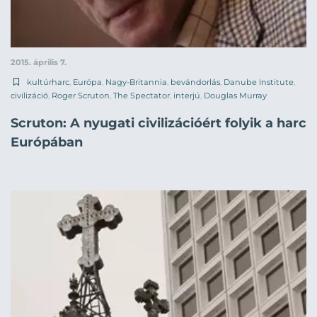
2015. április 7.
kultúrharc
,
Európa
,
Nagy-Britannia
,
bevándorlás
,
Danube Institute
,
civilizáció
,
Roger Scruton
,
The Spectator
,
interjú
,
Douglas Murray
Scruton: A nyugati civilizációért folyik a harc
Európában