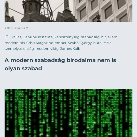
2015. április 2.
vallás
,
Danube Institute
,
kereszténység
,
szabadság
,
hit
,
állam
,
modernitás
,
Crisis Magazine
,
ember
,
Szabó György
,
bürokrácia
,
személytelenség
,
modern világ
,
James Kalb
A modern szabadság birodalma nem is
olyan szabad