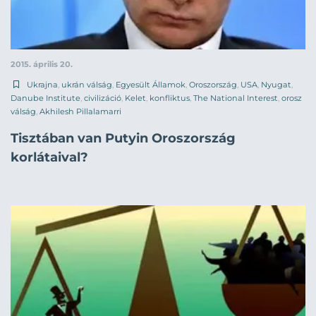
2015. április 20.
Ukrajna
,
ukrán válság
,
Egyesült Államok
,
Oroszország
,
USA
,
Nyugat
,
Danube Institute
,
civilizáció
,
Kelet
,
konfliktus
,
The National Interest
,
orosz
válság
,
Akhilesh Pillalamarri
Tisztában van Putyin Oroszország
korlátaival?