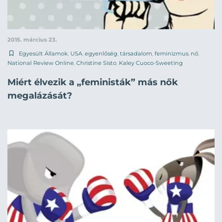
2015. március 23.
Egyesült Államok
,
USA
,
egyenlőség
,
társadalom
,
feminizmus
,
nő
,
National Review Online
,
Christine Sisto
,
Kaley Cuoco-Sweeting
Miért élvezik a „feministák” más nők
megalázását?