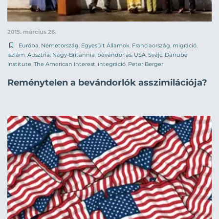
2015. március 26.
Európa
,
Németország
,
Egyesült Államok
,
Franciaország
,
migráció
,
iszlám
,
Ausztria
,
Nagy-Britannia
,
bevándorlás
,
USA
,
Svájc
,
Danube
Institute
,
The American Interest
,
integráció
,
Peter Berger
Reménytelen a bevándorlók asszimilációja?