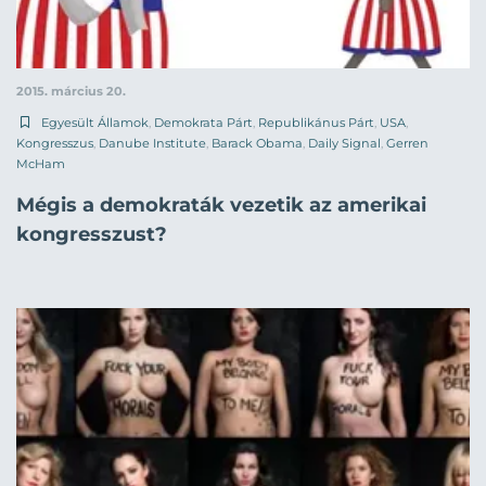
2015. március 20.
Egyesült Államok
,
Demokrata Párt
,
Republikánus Párt
,
USA
,
Kongresszus
,
Danube Institute
,
Barack Obama
,
Daily Signal
,
Gerren
McHam
Mégis a demokraták vezetik az amerikai
kongresszust?