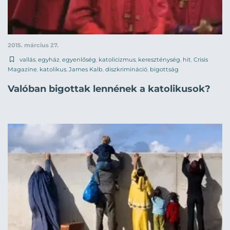
2015. március 27.
vallás
,
egyház
,
egyenlőség
,
katolicizmus
,
kereszténység
,
hit
,
Crisis
Magazine
,
katolikus
,
James Kalb
,
diszkrimináció
,
bigottság
Valóban bigottak lennének a katolikusok?