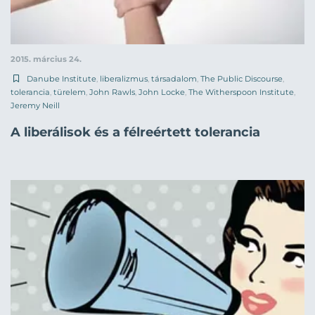
2015. március 24.
Danube Institute
,
liberalizmus
,
társadalom
,
The Public Discourse
,
tolerancia
,
türelem
,
John Rawls
,
John Locke
,
The Witherspoon Institute
,
Jeremy Neill
A liberálisok és a félreértett tolerancia