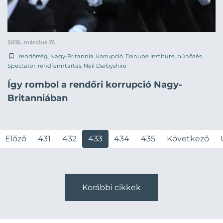
2015. március 17.
rendőrség
,
Nagy-Britannia
,
korrupció
,
Danube Institute
,
bűnözés
,
Spectator
,
rendfenntartás
,
Neil Darbyshire
Így rombol a rendőri korrupció Nagy-
Britanniában
Előző
431
432
433
434
435
Következő
Korábbi cikkek