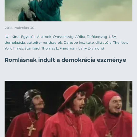
2015. március 30.
Kína
,
Egyesült Államok
,
Oroszország
,
Afrika
,
Törökország
,
USA
,
demokrácia
,
autoriter rendszerek
,
Danube Institute
,
diktatúra
,
The New
York Times
,
Stanford
,
Thomas L. Friedman
,
Larry Diamond
Romlásnak indult a demokrácia eszménye