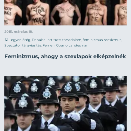
2015. március 18.
egyenlőség
,
Danube Institute
,
társadalom
,
feminizmus
,
szexizmus
,
Spectator
,
tárgyiasítás
,
Femen
,
Cosmo Landesman
Feminizmus, ahogy a szexlapok elképzelnék