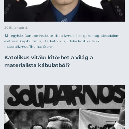
2015. január 5.
egyház
,
Danube Institute
,
liberalizmus
,
élet
,
gazdaság
,
társadalom
,
életmód
,
kapitalizmus
,
vita
,
katolikus
,
Ethika Politika
,
lélek
,
materializmus
,
Thomas Storck
Katolikus viták: kitörhet a világ a
materialista kábulatból?