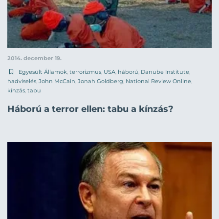
2014. december 19.
Egyesült Államok
,
terrorizmus
,
USA
,
háború
,
Danube Institute
,
hadviselés
,
John McCain
,
Jonah Goldberg
,
National Review Online
,
kínzás
,
tabu
Háború a terror ellen: tabu a kínzás?