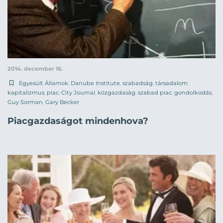
2014. december 16.
Egyesült Államok
,
Danube Institute
,
szabadság
,
társadalom
,
kapitalizmus
,
piac
,
City Journal
,
közgazdaság
,
szabad piac
,
gondolkodás
,
Guy Sorman
,
Gary Becker
Piacgazdaságot mindenhova?