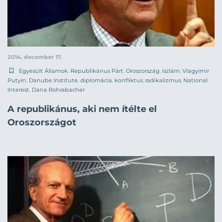
2014. december 17.
Egyesült Államok
,
Republikánus Párt
,
Oroszország
,
iszlám
,
Vlagyimir
Putyin
,
Danube Institute
,
diplomácia
,
konfliktus
,
radikalizmus
,
National
Interest
,
Dana Rohrabacher
A republikánus, aki nem ítélte el
Oroszországot