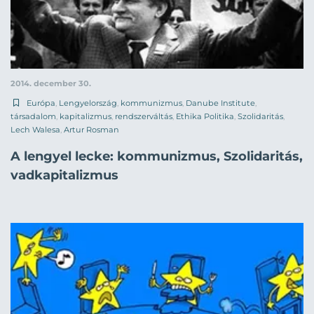
2014. december 30.
Európa
,
Lengyelország
,
kommunizmus
,
Danube Institute
,
társadalom
,
kapitalizmus
,
rendszerváltás
,
Ethika Politika
,
Szolidaritás
,
Lech Walesa
,
Artur Rosman
A lengyel lecke: kommunizmus, Szolidaritás,
vadkapitalizmus