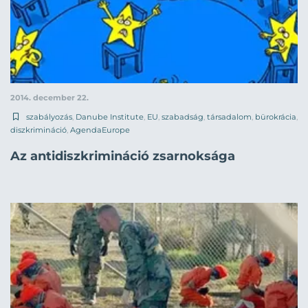
2014. december 22.
szabályozás
,
Danube Institute
,
EU
,
szabadság
,
társadalom
,
bürokrácia
,
diszkrimináció
,
AgendaEurope
Az antidiszkrimináció zsarnoksága