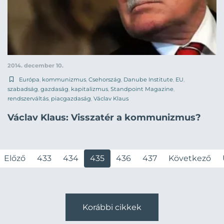
2014. december 10.
Európa
,
kommunizmus
,
Csehország
,
Danube Institute
,
EU
,
szabadság
,
gazdaság
,
kapitalizmus
,
Standpoint Magazine
,
rendszerváltás
,
piacgazdaság
,
Václav Klaus
Václav Klaus: Visszatér a kommunizmus?
Előző
433
434
435
436
437
Következő
Korábbi cikkek