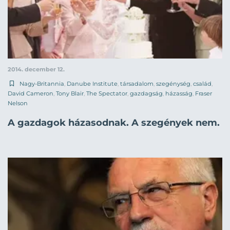
2014. december 12.
Nagy-Britannia
,
Danube Institute
,
társadalom
,
szegénység
,
család
,
David Cameron
,
Tony Blair
,
The Spectator
,
gazdagság
,
házasság
,
Fraser
Nelson
A gazdagok házasodnak. A szegények nem.