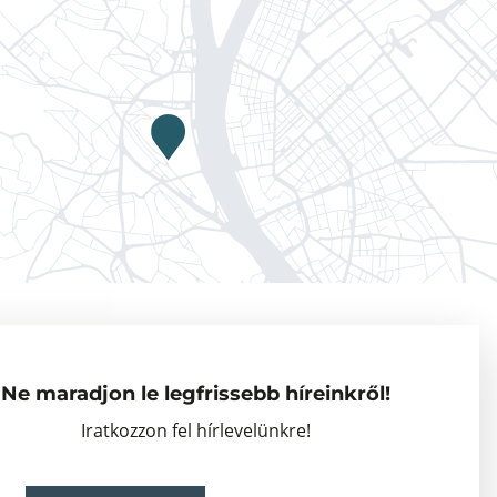
Adatkezelési tájékoztató
Vendégkutatók
Ne maradjon le legfrissebb híreinkről!
Partnerszervezetek
Iratkozzon fel hírlevelünkre!
Események