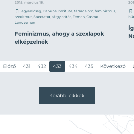
2015. március 18.
201
,
egyenlőség
,
Danube Institute
,
társadalom
,
feminizmus
,
szexizmus
,
Spectator
,
tárgyiasítás
,
Femen
,
Cosmo
bű
Landesman
Í
Feminizmus, ahogy a szexlapok
N
elképzelnék
Előző
431
432
433
434
435
Következő
Korábbi cikkek