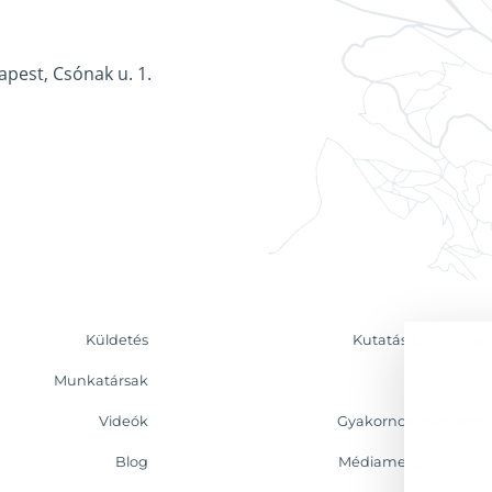
apest, Csónak u. 1.
Küldetés
Kutatás & Elemzés
Munkatársak
Kapcsolat
Videók
Gyakornoki program
Blog
Médiamegjelenések