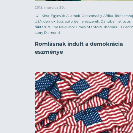
2015. március 30.
Kína
,
Egyesült Államok
,
Oroszország
,
Afrika
,
Törökorszá
USA
,
demokrácia
,
autoriter rendszerek
,
Danube Institute
,
diktatúra
,
The New York Times
,
Stanford
,
Thomas L. Fried
Larry Diamond
Romlásnak indult a demokrácia
eszménye