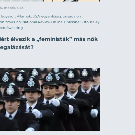
5. március 23.
Egyesült Államok
,
USA
,
egyenlőség
,
társadalom
,
minizmus
,
nő
,
National Review Online
,
Christine Sisto
,
Kaley
oco-Sweeting
iért élvezik a „feministák” más nők
egalázását?