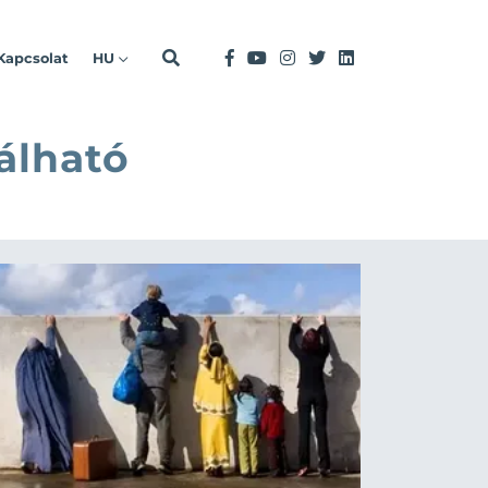
Kapcsolat
HU
álható