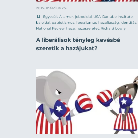
2015. március 25.
Egyesült Államok
,
jobboldal
,
USA
,
Danube Institute
,
baloldal
,
patriotizmus
,
liberalizmus
,
hazafiasság
,
identitás
,
National Review
,
haza
,
hazaszeretet
,
Richard Lowry
A liberálisok tényleg kevésbé
szeretik a hazájukat?