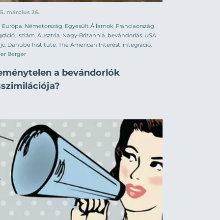
5. március 26.
Európa
,
Németország
,
Egyesült Államok
,
Franciaország
,
ráció
,
iszlám
,
Ausztria
,
Nagy-Britannia
,
bevándorlás
,
USA
,
jc
,
Danube Institute
,
The American Interest
,
integráció
,
er Berger
eménytelen a bevándorlók
szimilációja?