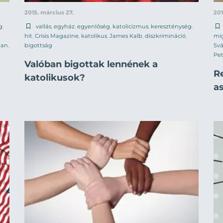
2015. március 27.
201
g
,
vallás
,
egyház
,
egyenlőség
,
katolicizmus
,
kereszténység
,
hit
,
Crisis Magazine
,
katolikus
,
James Kalb
,
diszkrimináció
,
mig
man
,
bigottság
Svá
Pet
Valóban bigottak lennének a
R
katolikusok?
as