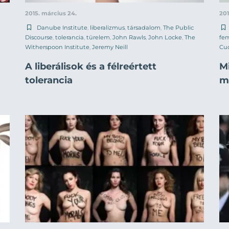
2015. március 24.
201
Danube Institute
,
liberalizmus
,
társadalom
,
The Public
Discourse
,
tolerancia
,
türelem
,
John Rawls
,
John Locke
,
The
fe
Witherspoon Institute
,
Jeremy Neill
Cu
A liberálisok és a félreértett
M
tolerancia
m