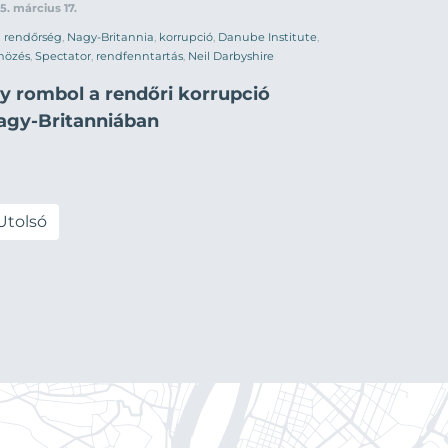
5. március 17.
rendőrség
,
Nagy-Britannia
,
korrupció
,
Danube Institute
,
nözés
,
Spectator
,
rendfenntartás
,
Neil Darbyshire
gy rombol a rendőri korrupció
agy-Britanniában
Utolsó